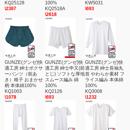
KQ25128
100%
KW5031
\2387
KQ2518A
\693
\2618
GUNZE(グンゼ)快
GUNZE(グンゼ)快
GUNZE(グンゼ)快
適工房 紳士ボクサ
適工房 紳士申又(前
適工房 紳士長袖丸
ーパンツ（前あ
とじ) ソフトな厚地
首 やわらか素材 フ
き）格子 おまかせ
スムース編み 綿
ライス編み 本体綿
柄 本体綿100%
100%
100%
KQ1003
KQ2126
KQ3008
\1078
\693
\1232