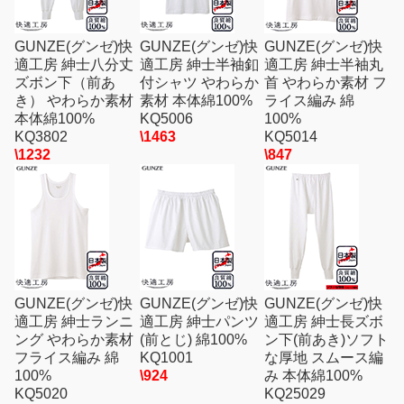
GUNZE(グンゼ)快
GUNZE(グンゼ)快
GUNZE(グンゼ)快
適工房 紳士八分丈
適工房 紳士半袖釦
適工房 紳士半袖丸
ズボン下（前あ
付シャツ やわらか
首 やわらか素材 フ
き） やわらか素材
素材 本体綿100%
ライス編み 綿
本体綿100%
KQ5006
100%
KQ3802
\1463
KQ5014
\1232
\847
GUNZE(グンゼ)快
GUNZE(グンゼ)快
GUNZE(グンゼ)快
適工房 紳士ランニ
適工房 紳士パンツ
適工房 紳士長ズボ
ング やわらか素材
(前とじ) 綿100%
ン下(前あき)ソフト
フライス編み 綿
KQ1001
な厚地 スムース編
100%
\924
み 本体綿100%
KQ5020
KQ25029