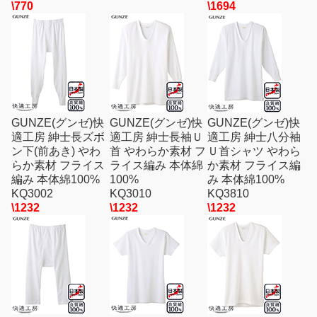
\770
\1694
GUNZE(グンゼ)快
GUNZE(グンゼ)快
GUNZE(グンゼ)快
適工房 紳士長ズボ
適工房 紳士長袖Ｕ
適工房 紳士八分袖
ン下(前あき) やわ
首 やわらか素材 フ
Ｕ首シャツ やわら
らか素材 フライス
ライス編み 本体綿
か素材 フライス編
編み 本体綿100%
100%
み 本体綿100%
KQ3002
KQ3010
KQ3810
\1232
\1232
\1232