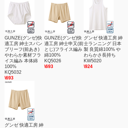
GUNZE(グンゼ)快
GUNZE(グンゼ)快
グンゼ 快適工房 紳
適工房 紳士スパン
適工房 紳士申又(前
士ランニング 日本
ブリーフ(前あき)
とじ)フライス編み
製 良質綿100% や
やわらか素材フラ
綿100%
わらかさ長持ち
イス編み 本体綿
KQ5026
KW5020
100%
\693
\924
KQ5032
\693
グンゼ 快適工房 紳