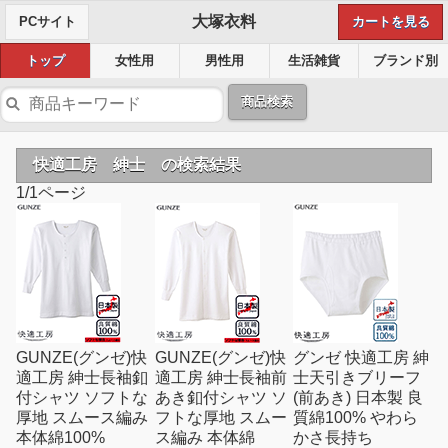
大塚衣料
PCサイト
カートを見る
トップ
女性用
男性用
生活雑貨
ブランド別
商品検索
快適工房 紳士 の検索結果
1/1ページ
GUNZE(グンゼ)快
GUNZE(グンゼ)快
グンゼ 快適工房 紳
適工房 紳士長袖釦
適工房 紳士長袖前
士天引きブリーフ
付シャツ ソフトな
あき釦付シャツ ソ
(前あき) 日本製 良
厚地 スムース編み
フトな厚地 スムー
質綿100% やわら
本体綿100%
ス編み 本体綿
かさ長持ち