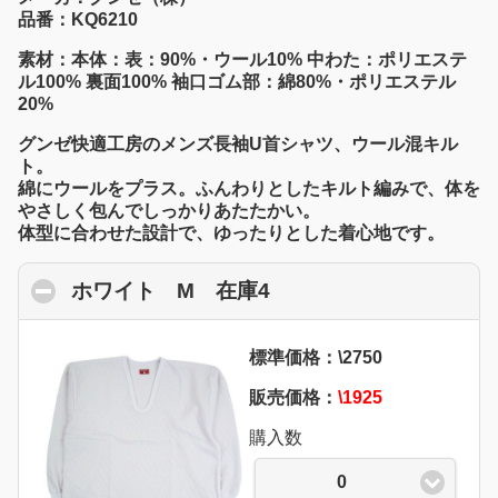
品番：KQ6210
素材：本体：表：90%・ウール10% 中わた：ポリエステ
ル100% 裏面100% 袖口ゴム部：綿80%・ポリエステル
20%
グンゼ快適工房のメンズ長袖U首シャツ、ウール混キル
ト。
綿にウールをプラス。ふんわりとしたキルト編みで、体を
やさしく包んでしっかりあたたかい。
体型に合わせた設計で、ゆったりとした着心地です。
ホワイト M 在庫4
click to collapse cont
標準価格：\2750
販売価格：
\1925
購入数
0