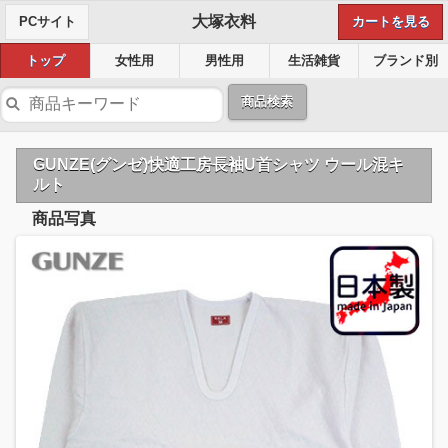
大塚衣料
PCサイト
カートを見る
トップ
女性用
男性用
生活雑貨
ブランド別
商品検索
GUNZE(グンゼ)快適工房長袖U首シャツ ウール混キ
ルト
商品写真