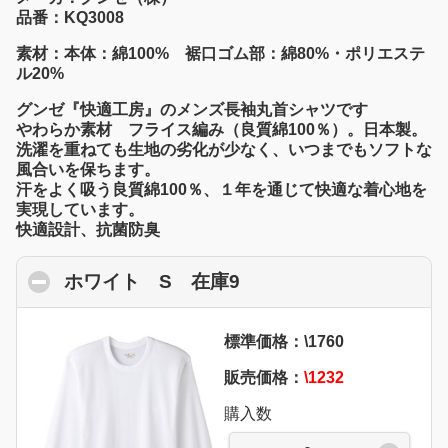
品番：KQ3008
素材：本体：綿100% 裾口ゴム部：綿80%・ポリエステ
ル20%
グンゼ『快適工房』のメンズ長袖丸首シャツです
やわらか素材 フライス編み（良質綿100％）。日本製。
洗濯を重ねても生地の劣化が少なく、いつまでもソフトな
風合いを保ちます。
汗をよく吸う良質綿100％、１年を通じて快適な着心地を
実現しています。
快適設計、抗菌防臭
ホワイト S 在庫9
click to collapse conte
標準価格：\1760
販売価格：
\1232
購入数