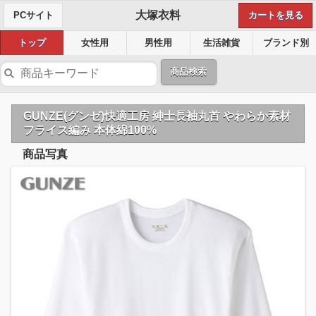
大塚衣料
PCサイト
カートを見る
トップ
女性用
男性用
生活雑貨
ブランド別
商品検索
GUNZE(グンゼ)快適工房 紳士長袖丸首 やわらか素材
フライス編み 本体綿100%
商品写真