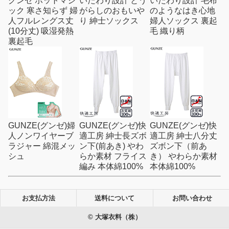
グンゼ ホットマジ
いたわり設計 とう
いたわり設計 毛布
ック 寒さ知らず 婦
がらしのおもいや
のようなはき心地
人フルレングス丈
り 紳士ソックス
婦人ソックス 裏起
(10分丈) 吸湿発熱
毛 織り柄
裏起毛
GUNZE(グンゼ)婦
GUNZE(グンゼ)快
GUNZE(グンゼ)快
人ノンワイヤーブ
適工房 紳士長ズボ
適工房 紳士八分丈
ラジャー 綿混メッ
ン下(前あき) やわ
ズボン下（前あ
シュ
らか素材 フライス
き） やわらか素材
編み 本体綿100%
本体綿100%
お支払方法
送料について
お問い合わせ
© 大塚衣料（株）