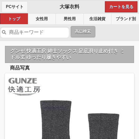
大塚衣料
PCサイト
カートを見る
トップ
女性用
男性用
生活雑貨
ブランド別
商品検索
グンゼ 快適工房 紳士ソックス 足底滑り止め付き ミ
ドル丈 ゆったり履きやすい
商品写真