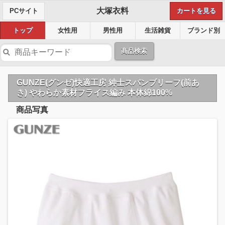
大塚衣料
PCサイト
カートを見る
トップ
女性用
男性用
生活雑貨
ブランド別
商品検索
GUNZE(グンゼ)快適工房 紳士スパンブリーフ(前あ
き) やわらか素材フライス編み 本体綿100%
商品写真