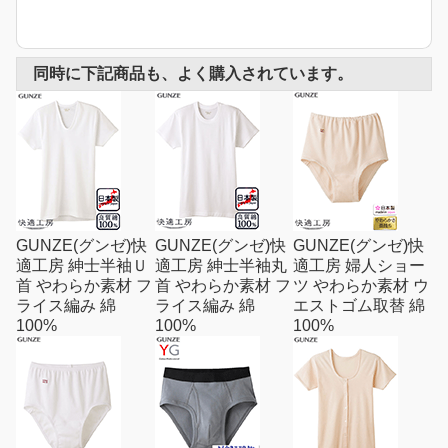
同時に下記商品も、よく購入されています。
GUNZE(グンゼ)快
GUNZE(グンゼ)快
GUNZE(グンゼ)快
適工房 紳士半袖Ｕ
適工房 紳士半袖丸
適工房 婦人ショー
首 やわらか素材 フ
首 やわらか素材 フ
ツ やわらか素材 ウ
ライス編み 綿
ライス編み 綿
エストゴム取替 綿
100%
100%
100%