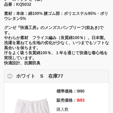
品番：KQ5032
素材：本体：綿100% 腰ゴム部：ポリエステル95%・ポリ
ウレタン5%
グンゼ『快適工房』のメンズスパンブリーフ(前あき)で
す。
やわらか素材 フライス編み（良質綿100％）。日本製。
洗濯を重ねても生地の劣化が少なく、いつまでもソフトな
風合いを保ちます。
汗をよく吸う良質綿100％、１年を通じて快適な着心地を
実現しています。
快適設計、抗菌防臭
ホワイト S 在庫77
click to collapse con
標準価格：\990
販売価格：
\693
購入数