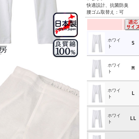
快適設計、抗菌防臭
腰ゴム取替え：可
ホワイ
S
ト
ホワイ
M
ト
ホワイ
L
ト
ホワイ
LL
ト