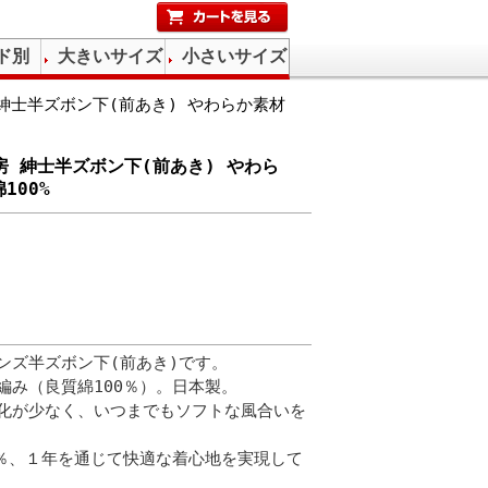
ド別
大きいサイズ
小さいサイズ
 紳士半ズボン下(前あき) やわらか素材
工房 紳士半ズボン下(前あき) やわら
100%
ンズ半ズボン下(前あき)です。
編み（良質綿100％）。日本製。
化が少なく、いつまでもソフトな風合いを
0％、１年を通じて快適な着心地を実現して