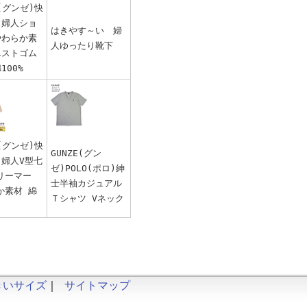
E(グンゼ)快
 婦人ショ
はきやす～い 婦
やわらか素
人ゆったり靴下
エストゴム
100%
E(グンゼ)快
GUNZE(グン
 婦人V型七
ゼ)POLO(ポロ)紳
リーマー
士半袖カジュアル
か素材 綿
Ｔシャツ Vネック
きいサイズ
｜
サイトマップ