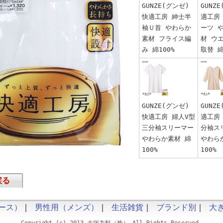
GUNZE(グンゼ)
GUNZ
快適工房 紳士半
適工房
袖Ｕ首 やわらか
ーツ 
素材 フライス編
材 ウ
み 綿100%
取替 綿
GUNZE(グンゼ)
GUNZ
快適工房 婦人V型
適工房
三分袖スリーマー
分袖ス
やわらか素材 綿
やわら
100%
100%
戻る
ース）
｜
男性用（メンズ）
｜
生活雑貨
｜
ブランド別
｜
大