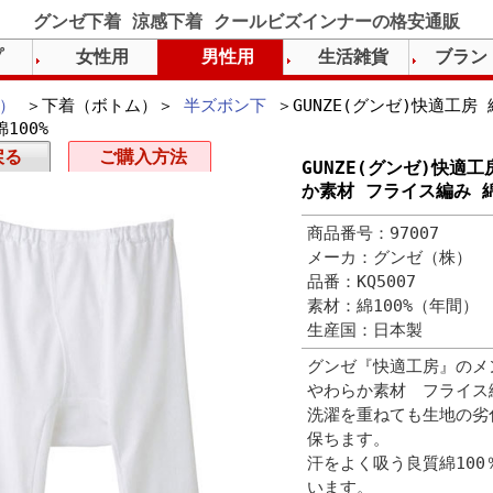
グンゼ下着 涼感下着 クールビズインナーの格安通販
プ
女性用
男性用
生活雑貨
ブラン
）
＞下着（ボトム）＞
半ズボン下
＞GUNZE(グンゼ)快適工房
100%
戻る
ご購入方法
GUNZE(グンゼ)快適
か素材 フライス編み 綿
商品番号：97007
メーカ：グンゼ（株）
品番：KQ5007
素材：綿100%（年間）
生産国：日本製
グンゼ『快適工房』のメ
やわらか素材 フライス
洗濯を重ねても生地の劣
保ちます。
汗をよく吸う良質綿10
います。