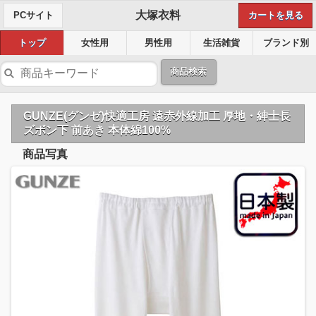
大塚衣料
PCサイト
カートを見る
トップ
女性用
男性用
生活雑貨
ブランド別
商品検索
GUNZE(グンゼ)快適工房 遠赤外線加工 厚地・紳士長
ズボン下 前あき 本体綿100%
商品写真