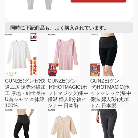
同時に下記商品も、よく購入されています。
GUNZE(グンゼ)快
GUNZE(グン
GUNZE(グン
適工房 遠赤外線加
ゼ)HOTMAGIC(ホ
ゼ)HOTMAGIC(ホ
工 厚地・紳士長袖
ットマジック)集中
ットマジック)集中
U首シャツ 本体綿
保温 婦人8分袖イ
保温 婦人5分丈ボ
100%
ンナー 日本製
トム 日本製