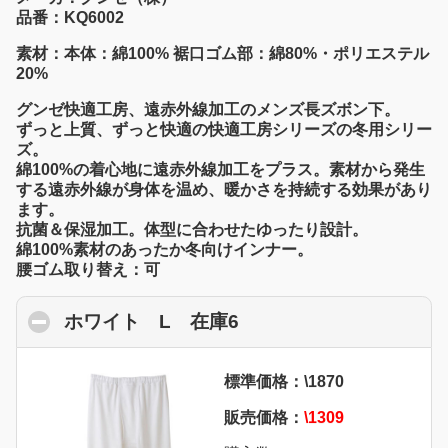
品番：KQ6002
素材：本体：綿100% 裾口ゴム部：綿80%・ポリエステル
20%
グンゼ快適工房、遠赤外線加工のメンズ長ズボン下。
ずっと上質、ずっと快適の快適工房シリーズの冬用シリー
ズ。
綿100%の着心地に遠赤外線加工をプラス。素材から発生
する遠赤外線が身体を温め、暖かさを持続する効果があり
ます。
抗菌＆保湿加工。体型に合わせたゆったり設計。
綿100%素材のあったか冬向けインナー。
腰ゴム取り替え：可
ホワイト L 在庫6
click to collapse conte
標準価格：\1870
販売価格：
\1309