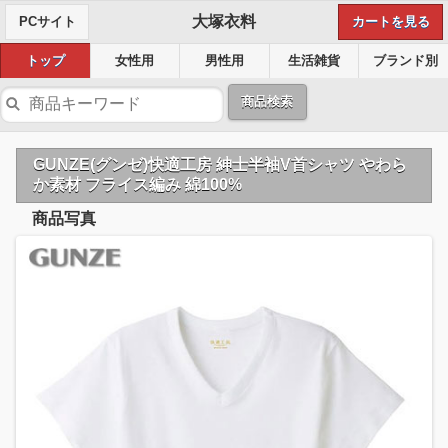
大塚衣料
PCサイト
カートを見る
トップ
女性用
男性用
生活雑貨
ブランド別
商品検索
GUNZE(グンゼ)快適工房 紳士半袖V首シャツ やわら
か素材 フライス編み 綿100%
商品写真