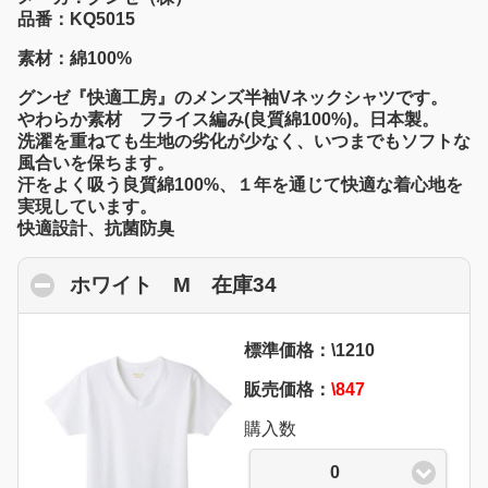
品番：KQ5015
素材：綿100%
グンゼ『快適工房』のメンズ半袖Vネックシャツです。
やわらか素材 フライス編み(良質綿100%)。日本製。
洗濯を重ねても生地の劣化が少なく、いつまでもソフトな
風合いを保ちます。
汗をよく吸う良質綿100%、１年を通じて快適な着心地を
実現しています。
快適設計、抗菌防臭
ホワイト M 在庫34
click to collapse con
標準価格：\1210
販売価格：
\847
購入数
0