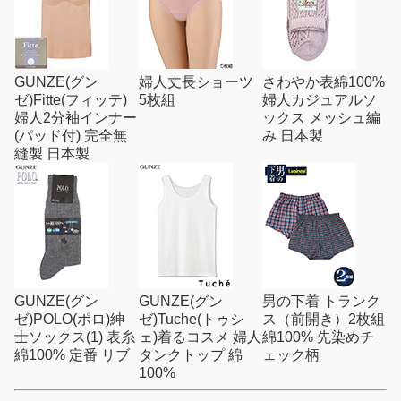
GUNZE(グン
婦人丈長ショーツ
さわやか表綿100%
ゼ)Fitte(フィッテ)
5枚組
婦人カジュアルソ
婦人2分袖インナー
ックス メッシュ編
(パッド付) 完全無
み 日本製
縫製 日本製
GUNZE(グン
GUNZE(グン
男の下着 トランク
ゼ)POLO(ポロ)紳
ゼ)Tuche(トゥシ
ス（前開き）2枚組
士ソックス(1) 表糸
ェ)着るコスメ 婦人
綿100% 先染めチ
綿100% 定番 リブ
タンクトップ 綿
ェック柄
100%