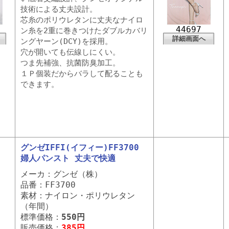
技術による丈夫設計。
芯糸のポリウレタンに丈夫なナイロ
44697
ン糸を2重に巻きつけたダブルカバリ
詳細画面へ
ングヤーン(DCY)を採用。
穴が開いても伝線しにくい。
つま先補強、抗菌防臭加工。
１Ｐ個装だからバラして配ることも
できます。
グンゼIFFI(イフィー)FF3700
婦人パンスト 丈夫で快適
メーカ：グンゼ（株）
品番：FF3700
素材：ナイロン・ポリウレタン
（年間）
標準価格：
550円
販売価格：
385円