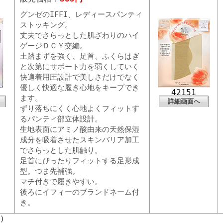
グンゼのIFFI、レディースパンティ
ストッキング。
丈夫でさらっとした肌ざわりのハイ
ゲージＤＣＹ交編。
土踏まずを強く、足首、ふくらはぎ
と次第にサポート力を弱くしていく
快適着用圧設計で美しさだけでなく
優しく快適な履き心地をキープでき
42151
ます。
詳細画面へ
ずり落ちにくく心地よくフィットす
るパンティ部立体設計。
生地表面にアミノ酸由来の天然保湿
成分を吸着させたスキンバリア加工
でさらっとした肌触り。
足首にぴったりフィットする足形成
型。つま先補強。
マチ付きで履きやすい。
後ろにイフィーのブランドネーム付
き。
頁）