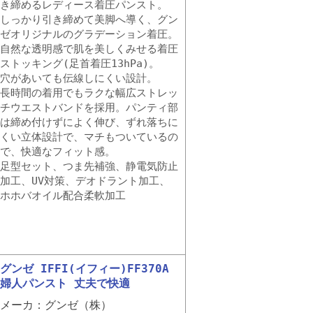
き締めるレディース着圧パンスト。
しっかり引き締めて美脚へ導く、グン
ゼオリジナルのグラデーション着圧。
自然な透明感で肌を美しくみせる着圧
ストッキング(足首着圧13hPa)。
穴があいても伝線しにくい設計。
長時間の着用でもラクな幅広ストレッ
チウエストバンドを採用。パンティ部
は締め付けずによく伸び、ずれ落ちに
くい立体設計で、マチもついているの
で、快適なフィット感。
足型セット、つま先補強、静電気防止
加工、UV対策、デオドラント加工、
ホホバオイル配合柔軟加工
グンゼ IFFI(イフィー)FF370A
婦人パンスト 丈夫で快適
メーカ：グンゼ（株）