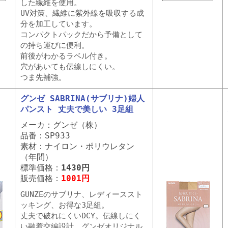
した繊維を使用。
UV対策、繊維に紫外線を吸収する成
分を加工しています。
コンパクトパックだから予備として
の持ち運びに便利。
前後がわかるラベル付き。
穴があいても伝線しにくい。
つま先補強。
グンゼ SABRINA(サブリナ)婦人
パンスト 丈夫で美しい 3足組
メーカ：グンゼ（株）
品番：SP933
素材：ナイロン・ポリウレタン
（年間）
標準価格：
1430円
販売価格：
1001円
GUNZEのサブリナ、レディーススト
ッキング、お得な3足組。
丈夫で破れにくいDCY。伝線しにく
い融着交編設計、グンゼオリジナル