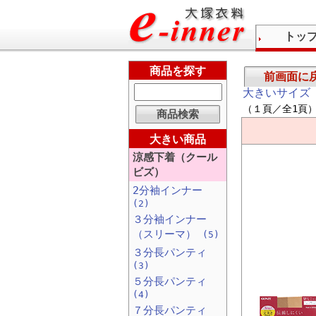
トッ
商品を探す
前画面に
大きいサイズ
（１頁／全1頁
大きい商品
涼感下着（クール
ビズ）
2分袖インナー
(2)
３分袖インナー
（スリーマ）
(5)
３分長パンティ
(3)
５分長パンティ
(4)
７分長パンティ