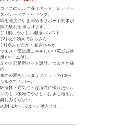
コベスのシルク混サポート、レディー
スパンティストッキング。
脚を適度に引き締めるサポート効果が
脚の疲れを和らげます。
(1)肌にやさしい健康パンスト
(2)吸汗効果でさらさら
(3)冬あたたかく夏さわやか
ウエスト部は肌にやさしい巾広ゴム使
用(ネーム付)。
かかと部足型セット設計、つまさき補
強。
糸の表面をピッタリフィットの100%
シルクでカバー。
吸湿性・通気性・保湿性に優れたシル
クのもつ優雅でやさしいはき心地をお
楽しみください。
※JM-Lサイズはマチ付きです。