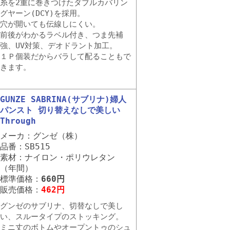
糸を2重に巻きつけたダブルカバリン
グヤーン(DCY)を採用。
穴が開いても伝線しにくい。
前後がわかるラベル付き、つま先補
強、UV対策、デオドラント加工。
１Ｐ個装だからバラして配ることもで
きます。
GUNZE SABRINA(サブリナ)婦人
パンスト 切り替えなしで美しい
Through
メーカ：グンゼ（株）
品番：SB515
素材：ナイロン・ポリウレタン
（年間）
標準価格：
660円
販売価格：
462円
グンゼのサブリナ、切替なしで美し
い、スルータイプのストッキング。
ミニ丈のボトムやオープントゥのシュ