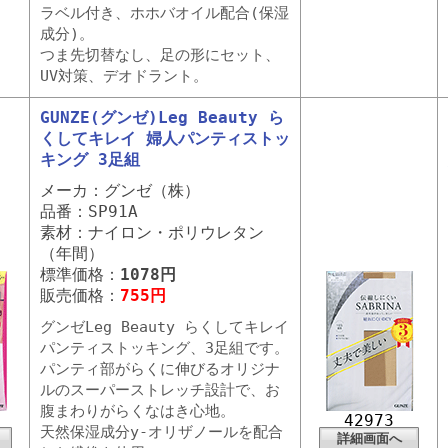
ラベル付き、ホホバオイル配合(保湿
成分)。
つま先切替なし、足の形にセット、
UV対策、デオドラント。
GUNZE(グンゼ)Leg Beauty ら
くしてキレイ 婦人パンティストッ
キング 3足組
メーカ：グンゼ（株）
品番：SP91A
素材：ナイロン・ポリウレタン
（年間）
標準価格：
1078円
販売価格：
755円
グンゼLeg Beauty らくしてキレイ
パンティストッキング、3足組です。
パンティ部がらくに伸びるオリジナ
ルのスーパーストレッチ設計で、お
腹まわりがらくなはき心地。
42973
天然保湿成分y-オリザノールを配合
詳細画面へ