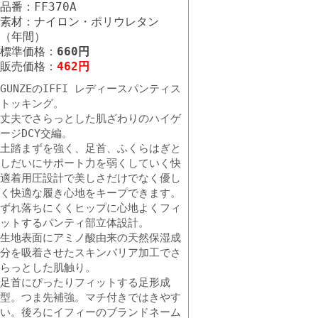
品番：FF370A
素材：ナイロン・ポリウレタン
（年間）
標準価格：
660円
販売価格：
462円
GUNZEのIFFI レディースパンティス
トッキング。
丈夫でさらっとした肌ざわりのハイゲ
ージDCY交編。
土踏まずを強く、足首、ふくらはぎと
しだいにサポート力を弱くしていく快
適着用圧設計で美しさだけでなく優し
く快適な履き心地をキープできます。
ずれ落ちにくくヒップに心地よくフィ
ットするパンティ部立体設計。
生地表面にアミノ酸由来の天然保湿成
分を吸着させたスキンバリア加工でさ
らっとした肌触り。
足首にぴったりフィットする足形成
型。つま先補強。マチ付きではきやす
い。後ろにイフィーのブランドネーム