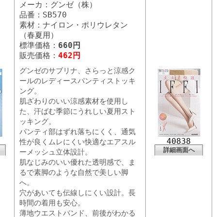
メーカ：グンゼ（株）
品番：SB570
素材：ナイロン・ポリウレタン
（春夏用）
標準価格：
660円
販売価格：
462円
グンゼのサブリナ、さらっと涼感ク
ールのレディースパンティストッキ
ング。
肌ざわりのいい涼感素材を使用し
た、汗ばむ季節にうれしい夏用スト
ッキング。
パンティ部はずれ落ちにくく、通気
40838
性が良くムレにくい快適なエアスル
詳細画面へ
ーメッシュ立体設計。
肌なじみのいい優れた透明感で、ま
るで素脚のような自然で美しい脚
へ。
穴があいても伝線しにくい設計。長
時間の着用も安心。
薄地ウエストバンド、前後がわかる