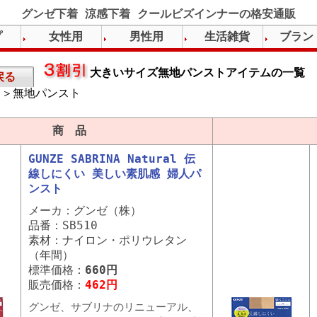
グンゼ下着 涼感下着 クールビズインナーの格安通販
プ
女性用
男性用
生活雑貨
ブラン
大きいサイズ無地パンストアイテムの一覧
戻る
＞無地パンスト
）
商 品
GUNZE SABRINA Natural 伝
線しにくい 美しい素肌感 婦人パ
ンスト
メーカ：グンゼ（株）
品番：SB510
素材：ナイロン・ポリウレタン
（年間）
標準価格：
660円
販売価格：
462円
グンゼ、サブリナのリニューアル、