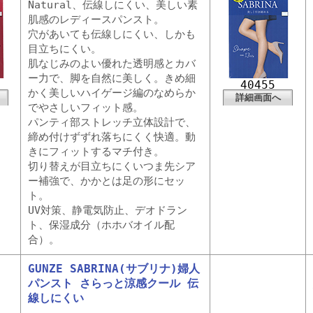
Natural、伝線しにくい、美しい素
肌感のレディースパンスト。
穴があいても伝線しにくい、しかも
目立ちにくい。
肌なじみのよい優れた透明感とカバ
ー力で、脚を自然に美しく。きめ細
40455
かく美しいハイゲージ編のなめらか
詳細画面へ
でやさしいフィット感。
パンティ部ストレッチ立体設計で、
締め付けずずれ落ちにくく快適。動
きにフィットするマチ付き。
切り替えが目立ちにくいつま先シア
ー補強で、かかとは足の形にセッ
ト。
UV対策、静電気防止、デオドラン
ト、保湿成分（ホホバオイル配
合）。
GUNZE SABRINA(サブリナ)婦人
パンスト さらっと涼感クール 伝
線しにくい