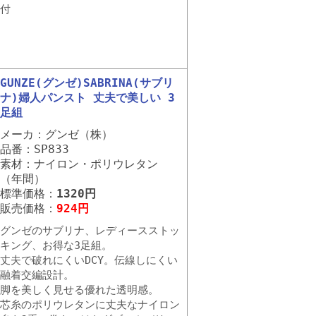
付
GUNZE(グンゼ)SABRINA(サブリ
ナ)婦人パンスト 丈夫で美しい 3
足組
メーカ：グンゼ（株）
品番：SP833
素材：ナイロン・ポリウレタン
（年間）
標準価格：
1320円
販売価格：
924円
グンゼのサブリナ、レディースストッ
キング、お得な3足組。
丈夫で破れにくいDCY。伝線しにくい
融着交編設計。
脚を美しく見せる優れた透明感。
芯糸のポリウレタンに丈夫なナイロン