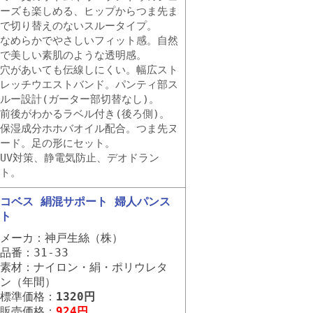
ーズも楽しめる、ヒップからつま先ま
で切り替えのないスルータイプ。
なめらかでやさしいフィット感。自然
で美しい素肌のような透明感。
穴があいても伝線しにくい。幅広スト
レッチウエストバンド。パンティ部ス
ルー設計(ガーター部切替なし)。
前後がわかるラベル付き(後ろ側)。
保湿成分ホホバオイル配合。つま先ヌ
ード。足の形にセット。
UV対策、静電気防止、デオドラン
ト。
コベス 絹混サポート 婦人パンス
ト
メーカ：神戸生絲（株）
品番：31-33
素材：ナイロン・絹・ポリウレタ
ン（年間）
標準価格：
1320円
販売価格：
924円