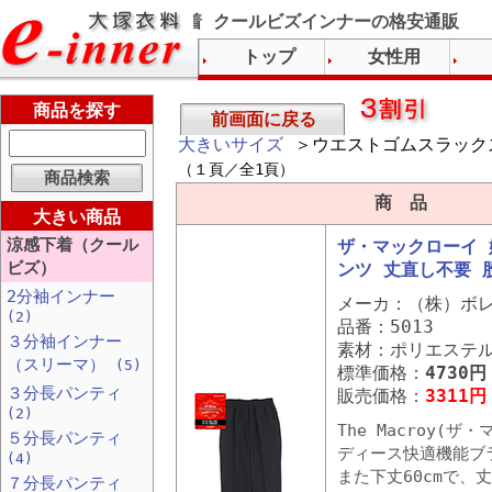
グンゼ下着 涼感下着 クールビズインナーの格安通販
トップ
女性用
商品を探す
前画面に戻る
大きいサイズ
＞ウエストゴムスラック
（１頁／全1頁）
商 品
大きい商品
涼感下着（クール
ザ・マックローイ 
ビズ）
ンツ 丈直し不要 股
2分袖インナー
メーカ：（株）ボ
(2)
品番：5013
３分袖インナー
素材：ポリエステル
（スリーマ）
(5)
標準価格：
4730円
３分長パンティ
販売価格：
3311円
(2)
The Macroy(ザ
５分長パンティ
ディース快適機能ブ
(4)
また下丈60cmで、
７分長パンティ