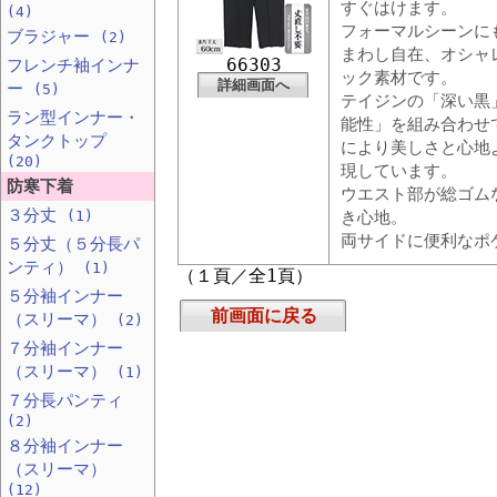
すぐはけます。
(4)
フォーマルシーンに
ブラジャー
(2)
まわし自在、オシャ
66303
フレンチ袖インナ
ック素材です。
詳細画面へ
ー
(5)
テイジンの「深い黒
ラン型インナー・
能性」を組み合わせ
タンクトップ
により美しさと心地
(20)
現しています。
防寒下着
ウエスト部が総ゴム
３分丈
(1)
き心地。
両サイドに便利なポ
５分丈（５分長パ
ンティ）
(1)
（１頁／全1頁）
５分袖インナー
前画面に戻る
（スリーマ）
(2)
７分袖インナー
（スリーマ）
(1)
７分長パンティ
(2)
８分袖インナー
（スリーマ）
(12)