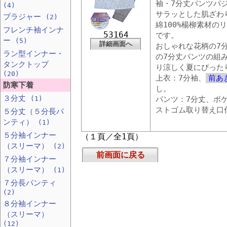
袖・7分丈パンツパ
(4)
サラッとした肌ざわ
ブラジャー
(2)
綿100%楊柳素材の
フレンチ袖インナ
53164
です。
ー
(5)
詳細画面へ
おしゃれな花柄の7
ラン型インナー・
の7分丈パンツの組
タンクトップ
り涼しく夏にぴった
(20)
上衣：7分袖、
前あ
防寒下着
し。
３分丈
(1)
パンツ：7分丈、ポ
ストゴム取り替え口
５分丈（５分長パ
ンティ）
(1)
５分袖インナー
（１頁／全1頁）
（スリーマ）
(2)
前画面に戻る
７分袖インナー
（スリーマ）
(1)
７分長パンティ
(2)
８分袖インナー
（スリーマ）
(12)