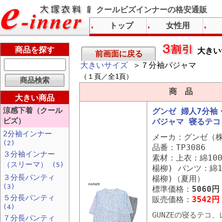
グンゼ下着 涼感下着 クールビズインナーの格安通販
トップ
女性用
商品を探す
大きい
前画面に戻る
大きいサイズ
＞７分袖パジャマ
（１頁／全1頁）
商 品
大きい商品
涼感下着（クール
グンゼ 婦人7分袖
ビズ）
パジャマ 寝るテコ 
2分袖インナー
メーカ：グンゼ（
(2)
品番：TP3086
３分袖インナー
素材：上衣：綿10
（スリーマ）
(5)
楊柳) パンツ：綿1
３分長パンティ
楊柳)（夏用）
(3)
標準価格：
5060円
５分長パンティ
販売価格：
3542円
(4)
GUNZEの寝るテコ
７分長パンティ