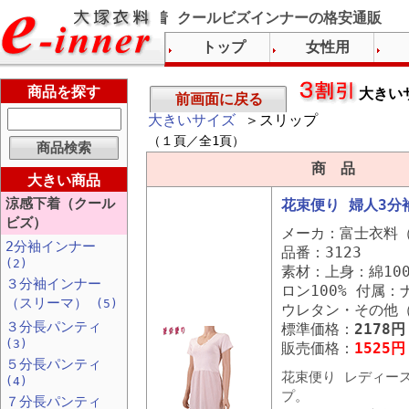
グンゼ下着 涼感下着 クールビズインナーの格安通販
トップ
女性用
商品を探す
大きい
前画面に戻る
大きいサイズ
＞スリップ
（１頁／全1頁）
商 品
大きい商品
涼感下着（クール
花束便り 婦人3分
ビズ）
メーカ：富士衣料
2分袖インナー
品番：3123
(2)
素材：上身：綿10
３分袖インナー
ロン100% 付属
（スリーマ）
(5)
ウレタン・その他
３分長パンティ
標準価格：
2178円
(3)
販売価格：
1525円
５分長パンティ
花束便り レディー
(4)
プ。
７分長パンティ