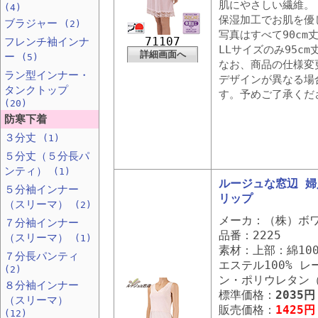
肌にやさしい繊維。
(4)
保湿加工でお肌を優
ブラジャー
(2)
写真はすべて90cm
71107
フレンチ袖インナ
LLサイズのみ95c
詳細画面へ
ー
(5)
なお、商品の仕様変
ラン型インナー・
デザインが異なる場
タンクトップ
す。予めご了承くだ
(20)
防寒下着
３分丈
(1)
５分丈（５分長パ
ンティ）
(1)
ルージュな窓辺 
５分袖インナー
リップ
（スリーマ）
(2)
メーカ：（株）ボ
７分袖インナー
品番：2225
（スリーマ）
(1)
素材：上部：綿10
７分長パンティ
エステル100% 
(2)
ン・ポリウレタン
８分袖インナー
標準価格：
2035円
（スリーマ）
販売価格：
1425円
(12)