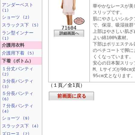
アンダーベスト
華やかなレースが美
(1)
スリップです。
ショーツ
(2)
肌にやさしいシルク
スラックス下
で、保湿、吸湿抜群
(5)
71604
上部はやさしい肌ざ
ラン型インナー
詳細画面へ
よい綿100%素材。
(1)
下部はポリエステル
介護用衣料
のペチコートで脚に
介護用下着
(5)
くくなっています。
下着（ボトム）
安心の日本製スリッ
１分丈パンティ
M、Lサイズが90cm
(2)
95cm丈となります
３分長パンティ
（１頁／全1頁）
(3)
５分長パンティ
前画面に戻る
(6)
７分長パンティ
(4)
ショーツ
(9)
スラックス下
(4)
ズロース
(2)