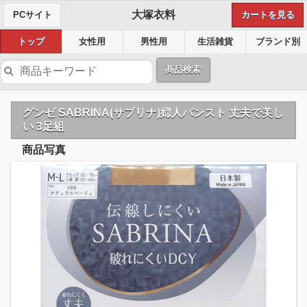
大塚衣料
PCサイト
カートを見る
トップ
女性用
男性用
生活雑貨
ブランド別
商品検索
グンゼ SABRINA(サブリナ)婦人パンスト 丈夫で美し
い 3足組
商品写真