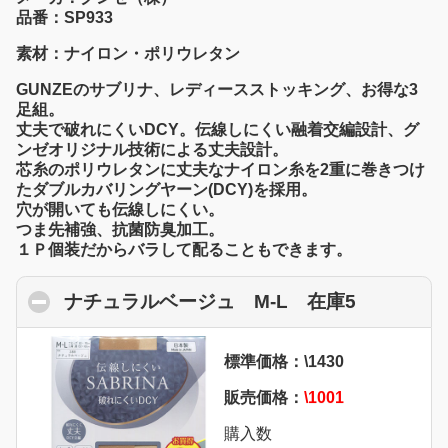
品番：SP933
素材：ナイロン・ポリウレタン
GUNZEのサブリナ、レディースストッキング、お得な3
足組。
丈夫で破れにくいDCY。伝線しにくい融着交編設計、グ
ンゼオリジナル技術による丈夫設計。
芯糸のポリウレタンに丈夫なナイロン糸を2重に巻きつけ
たダブルカバリングヤーン(DCY)を採用。
穴が開いても伝線しにくい。
つま先補強、抗菌防臭加工。
１Ｐ個装だからバラして配ることもできます。
ナチュラルベージュ M-L 在庫5
click to c
標準価格：\1430
販売価格：
\1001
購入数