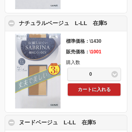
ナチュラルベージュ L-LL 在庫5
click to 
標準価格：\1430
販売価格：
\1001
購入数
0
カートに入れる
ヌードベージュ L-LL 在庫5
click to coll