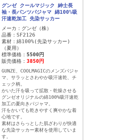
グンゼ クールマジック 紳士長
袖・長パンツパジャマ 綿100%吸
汗速乾加工 先染サッカー
メーカ：グンゼ（株）
品番：SF2126
素材：綿100%(先染サッカー)
（夏用）
標準価格：
5500円
販売価格：
3850円
GUNZE、COOLMAGICのメンズパジャ
マ、サラッとさわやか吸汗速乾、チ
ェック柄。
かいた汗を吸って拡散・乾燥させる
グンゼオリジナルの綿100%吸汗速乾
加工の夏向きパジャマ。
汗をかいても乾きやすく爽やかな着
心地です。
素材はさらっとした肌ざわりが快適
な先染サッカー素材を使用していま
す。