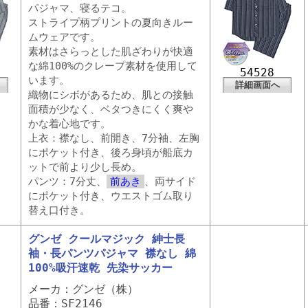
パジャマ、寝るテコ。
ストライプ柄プリントの夏向きルー
ムウェアです。
素材はさらっとした肌ざわりが快適
な綿100%のクレープ素材を使用して
54528
います。
詳細画面へ
織物にシボがあるため、肌との接触
面積が少なく、ベタつきにくく爽や
かな着心地です。
上衣：襟なし、前開き、7分袖、左胸
にポケット付き、後ろ身頃が船底カ
ットで前より少し長め。
パンツ：7分丈、
前あき
、両サイド
にポケット付き、ウエストゴム取り
替え口付き。
グンゼ クールマジック 紳士長
袖・長パンツパジャマ 襟なし 綿
100%吸汗速乾 先染サッカー
メーカ：グンゼ（株）
品番：SF2146