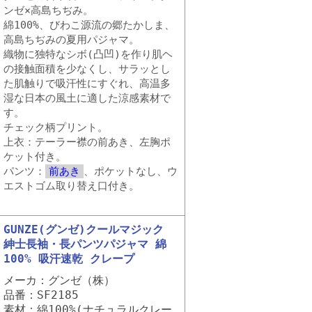
ンゼ×高島ちぢみ。
綿100%、びわこ源流の郷たかしま、
高島ちぢみの夏用パジャマ。
織物に独特なシボ(凸凹)を作り肌ヘ
の接触面積を少なくし、サラッとし
た肌触りで吸汗性にすぐれ、高温多
湿な日本の風土に適した涼感素材で
す。
チェック柄プリント。
上衣：テーラー襟の前あき、左胸ポ
ケット付き。
パンツ：
前あき
、ポケットなし、ウ
エストゴム取り替え口付き。
GUNZE(グンゼ)クールマジック
紳士長袖・長パンツパジャマ 綿
100% 吸汗速乾 クレープ
メーカ：グンゼ（株）
品番：SF2185
素材：綿100%(ナチュラルクレー