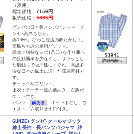
（夏用）
標準価格：
7150円
販売価格：
5005円
グンゼの日本製メンズパジャマ、グ
ンゼ×高島ちぢみ。
綿100%、びわこ源流の郷たかしま、
高島ちぢみの夏用パジャマ。
織物に独特なシボ(凸凹)を作り肌ヘ
53941
の接触面積を少なくし、サラッとし
詳細画面へ
た肌触りで吸汗性にすぐれ、高温多
湿な日本の風土に適した涼感素材で
す。
チェック柄プリント。
上衣：テーラー襟の前あき、左胸ポ
ケット付き。
パンツ：
前あき
、ポケットなし、ウ
エストゴム取り替え口付き。
GUNZE(グンゼ)クールマジック
紳士長袖・長パンツパジャマ 綿
100% 吸汗速乾クレープ 襟なし