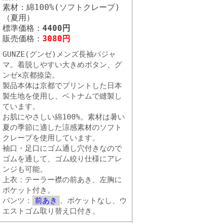
素材：綿100%(ソフトクレープ)
（夏用）
標準価格：
4400円
販売価格：
3080円
GUNZE(グンゼ)メンズ長袖パジャ
マ。着脱しやすい大きめボタン、グ
ンゼ×京都捺染。
製品本体は京都でプリントした日本
製生地を使用し、ベトナムで縫製し
ています。
お肌にやさしい綿100%。素材は暑い
夏の季節に適した涼感素材のソフト
クレープを使用しています。
袖口・足口にゴム通し穴付きなので
ゴムを通して、ゴム絞り仕様にアレ
ンジも可能。
上衣：テーラー襟の前あき、左胸に
ポケット付き。
パンツ：
前あき
、ポケットなし、ウ
エストゴム取り替え口付き。