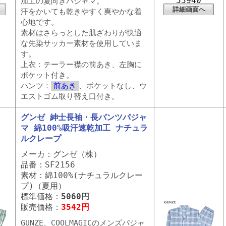
53940
加工の夏向きパジャマ。
詳細画面へ
汗をかいても乾きやすく爽やかな着
心地です。
素材はさらっとした肌ざわりが快適
な先染サッカー素材を使用していま
す。
上衣：テーラー襟の前あき、左胸に
ポケット付き。
パンツ：
前あき
、ポケットなし、ウ
エストゴム取り替え口付き。
グンゼ 紳士長袖・長パンツパジャ
マ 綿100%吸汗速乾加工 ナチュラ
ルクレープ
メーカ：グンゼ（株）
品番：SF2156
素材：綿100%(ナチュラルクレー
プ)（夏用）
標準価格：
5060円
販売価格：
3542円
GUNZE、COOLMAGICのメンズパジャ