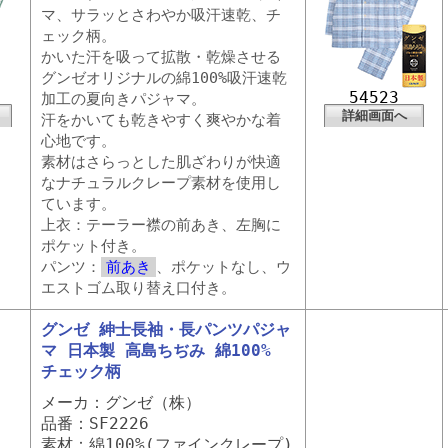
マ、サラッとさわやか吸汗速乾、チ
ェック柄。
かいた汗を吸って拡散・乾燥させる
グンゼオリジナルの綿100%吸汗速乾
54523
加工の夏向きパジャマ。
詳細画面へ
汗をかいても乾きやすく爽やかな着
心地です。
素材はさらっとした肌ざわりが快適
なナチュラルクレープ素材を使用し
ています。
上衣：テーラー襟の前あき、左胸に
ポケット付き。
パンツ：
前あき
、ポケットなし、ウ
エストゴム取り替え口付き。
グンゼ 紳士長袖・長パンツパジャ
マ 日本製 高島ちぢみ 綿100%
チェック柄
メーカ：グンゼ（株）
品番：SF2226
素材：綿100%(ファインクレープ)