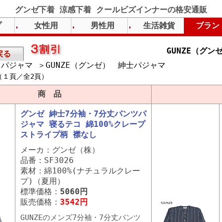
グンゼ下着 涼感下着 クールビズインナーの格安通販
プ
女性用
男性用
生活雑貨
ブラン
GUNZE（グ
戻る
パジャマ ＞GUNZE（グンゼ） 紳士パジャマ
（１頁／全2頁）
商 品
グンゼ 紳士7分袖・7分丈パンツパ
ジャマ 寝るテコ 綿100%クレープ
ストライプ柄 襟なし
メーカ：グンゼ（株）
品番：SF3026
素材：綿100%(ナチュラルクレー
プ)（夏用）
標準価格：
5060円
販売価格：
3542円
GUNZEのメンズ7分袖・7分丈パンツ