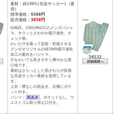
素材：綿100%(先染サッカー)（夏
用）
標準価格：
5500円
販売価格：
3850円
GUNZE、COOLMAGICのメンズパジャ
マ、サラッとさわやか吸汗速乾、チ
ェック柄。
かいた汗を吸って拡散・乾燥させる
グンゼオリジナルの綿100%吸汗速乾
加工の夏向きパジャマ。
54532
汗をかいても乾きやすく爽やかな着
詳細画面へ
心地です。
素材はさらっとした肌ざわりが快適
な先染サッカー素材を使用していま
す。
上衣：襟なしの前あき、左胸にポケ
ット付き。
パンツ：
前あき
、ポケットなし、ウ
エストゴム取り替え口付き。