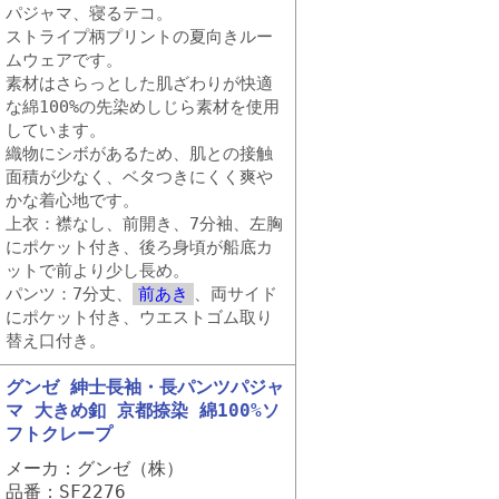
パジャマ、寝るテコ。
ストライプ柄プリントの夏向きルー
ムウェアです。
素材はさらっとした肌ざわりが快適
な綿100%の先染めしじら素材を使用
しています。
織物にシボがあるため、肌との接触
面積が少なく、ベタつきにくく爽や
かな着心地です。
上衣：襟なし、前開き、7分袖、左胸
にポケット付き、後ろ身頃が船底カ
ットで前より少し長め。
パンツ：7分丈、
前あき
、両サイド
にポケット付き、ウエストゴム取り
替え口付き。
グンゼ 紳士長袖・長パンツパジャ
マ 大きめ釦 京都捺染 綿100%ソ
フトクレープ
メーカ：グンゼ（株）
品番：SF2276