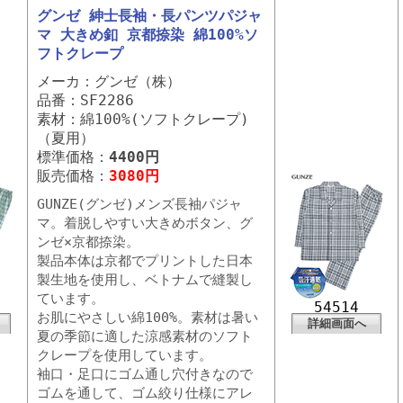
グンゼ 紳士長袖・長パンツパジャ
マ 大きめ釦 京都捺染 綿100%ソ
フトクレープ
メーカ：グンゼ（株）
品番：SF2286
素材：綿100%(ソフトクレープ)
（夏用）
標準価格：
4400円
販売価格：
3080円
GUNZE(グンゼ)メンズ長袖パジャ
マ。着脱しやすい大きめボタン、グ
ンゼ×京都捺染。
製品本体は京都でプリントした日本
製生地を使用し、ベトナムで縫製し
ています。
54514
お肌にやさしい綿100%。素材は暑い
詳細画面へ
夏の季節に適した涼感素材のソフト
クレープを使用しています。
袖口・足口にゴム通し穴付きなので
ゴムを通して、ゴム絞り仕様にアレ