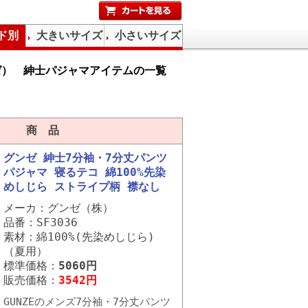
ド別
大きいサイズ
小さいサイズ
ンゼ） 紳士パジャマアイテムの一覧
商 品
グンゼ 紳士7分袖・7分丈パンツ
パジャマ 寝るテコ 綿100%先染
めしじら ストライプ柄 襟なし
メーカ：グンゼ（株）
品番：SF3036
素材：綿100%(先染めしじら)
（夏用）
標準価格：
5060円
販売価格：
3542円
GUNZEのメンズ7分袖・7分丈パンツ