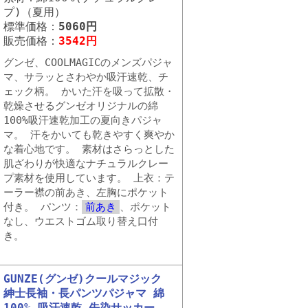
プ)（夏用）
標準価格：
5060円
販売価格：
3542円
グンゼ、COOLMAGICのメンズパジャ
マ、サラッとさわやか吸汗速乾、チ
ェック柄。 かいた汗を吸って拡散・
乾燥させるグンゼオリジナルの綿
100%吸汗速乾加工の夏向きパジャ
マ。 汗をかいても乾きやすく爽やか
な着心地です。 素材はさらっとした
肌ざわりが快適なナチュラルクレー
プ素材を使用しています。 上衣：テ
ーラー襟の前あき、左胸にポケット
付き。 パンツ：
前あき
、ポケット
なし、ウエストゴム取り替え口付
き。
GUNZE(グンゼ)クールマジック
紳士長袖・長パンツパジャマ 綿
100% 吸汗速乾 先染サッカー