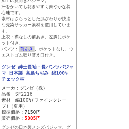
加工の夏向きパジャマ。
汗をかいても乾きやすく爽やかな着
心地です。
素材はさらっとした肌ざわりが快適
な先染サッカー素材を使用していま
す。
上衣：襟なしの前あき、左胸にポケ
ット付き。
パンツ：
前あき
、ポケットなし、ウ
エストゴム取り替え口付き。
グンゼ 紳士長袖・長パンツパジャ
マ 日本製 高島ちぢみ 綿100%
チェック柄
メーカ：グンゼ（株）
品番：SF2216
素材：綿100%(ファインクレー
プ)（夏用）
標準価格：
7150円
販売価格：
5005円
グンゼの日本製メンズパジャマ、グ