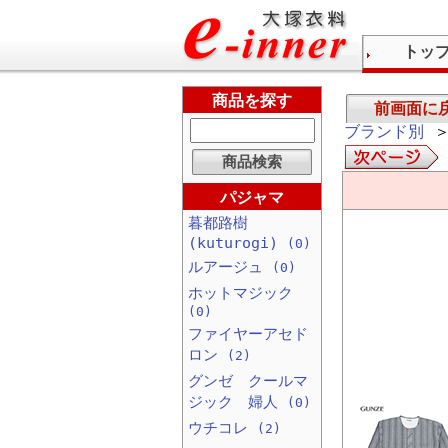
トッ
商品を探す
前画面に
ブランド別
＞
パジャマ
暮都路樹
(kuturogi)
(0)
ルアージュ
(0)
ホットマジック
(0)
ファイヤーアセド
ロン
(2)
グンゼ クールマ
ジック 婦人
(0)
ウチコレ
(2)