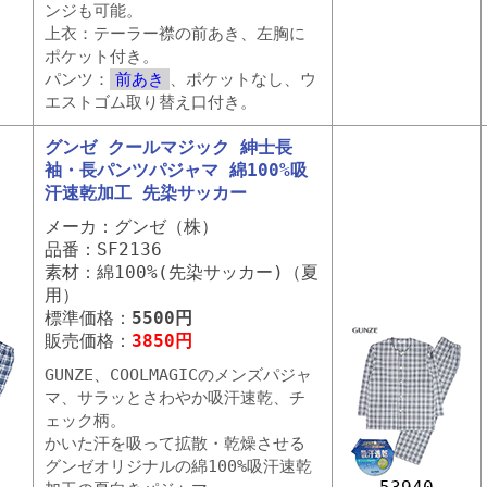
ンジも可能。
上衣：テーラー襟の前あき、左胸に
ポケット付き。
パンツ：
前あき
、ポケットなし、ウ
エストゴム取り替え口付き。
グンゼ クールマジック 紳士長
袖・長パンツパジャマ 綿100%吸
汗速乾加工 先染サッカー
メーカ：グンゼ（株）
品番：SF2136
素材：綿100%(先染サッカー)（夏
用）
標準価格：
5500円
販売価格：
3850円
GUNZE、COOLMAGICのメンズパジャ
マ、サラッとさわやか吸汗速乾、チ
ェック柄。
かいた汗を吸って拡散・乾燥させる
グンゼオリジナルの綿100%吸汗速乾