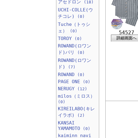
アセドロン
(18)
UCHI-COLLE(ウ
チコレ)
(0)
Tuche（トゥシ
ェ）
(0)
54527
TOROY
詳細画面へ
(0)
ROWAND(ロワン
ド)パリ
(0)
ROWAND(ロワン
ド)
(7)
ROWAND
(0)
PAGE ONE
(0)
NERUGY
(12)
milos（ミロス）
(0)
KIREILABO(キレ
イラボ)
(2)
KANSAI
YAMAMOTO
(0)
kaiminn navi