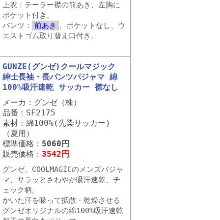
上衣：テーラー襟の前あき、左胸に
ポケット付き。
パンツ：
前あき
、ポケットなし、ウ
エストゴム取り替え口付き。
GUNZE(グンゼ)クールマジック
紳士長袖・長パンツパジャマ 綿
100%吸汗速乾 サッカー 襟なし
メーカ：グンゼ（株）
品番：SF2175
素材：綿100%(先染サッカー)
（夏用）
標準価格：
5060円
販売価格：
3542円
グンゼ、COOLMAGICのメンズパジャ
マ、サラッとさわやか吸汗速乾、チ
ェック柄。
かいた汗を吸って拡散・乾燥させる
グンゼオリジナルの綿100%吸汗速乾