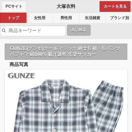
大塚衣料
PCサイト
カートを見る
トップ
女性用
男性用
生活雑貨
ブランド別
商品検索
GUNZE(グンゼ)クールマジック 紳士長袖・長パンツ
パジャマ 綿100% 吸汗速乾 先染サッカー
商品写真