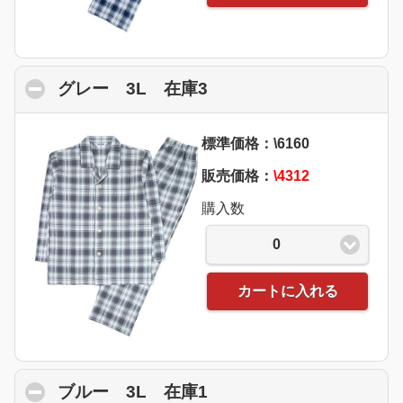
グレー 3L 在庫3
click to collapse conten
標準価格：\6160
販売価格：
\4312
購入数
0
カートに入れる
ブルー 3L 在庫1
click to collapse conten