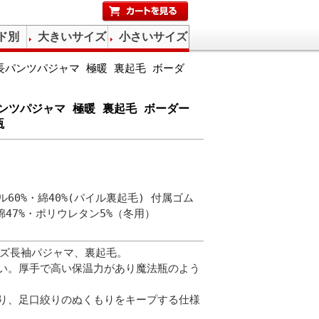
ド別
大きいサイズ
小さいサイズ
パンツパジャマ 極暖 裏起毛 ボーダ
ンツパジャマ 極暖 裏起毛 ボーダー
瓶
60%・綿40%(パイル裏起毛) 付属ゴム
綿47%・ポリウレタン5%（冬用）
メンズ長袖パジャマ、裏起毛。
い。厚手で高い保温力があり魔法瓶のよう
り、足口絞りのぬくもりをキープする仕様