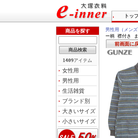
トッ
男性用（メンズ
商品を探す
ー柄 襟付き 
前画面に
1409
アイテム
女性用
男性用
生活雑貨
ブランド別
大きいサイズ
小さいサイズ