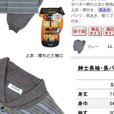
ボーダー柄の上衣と無地
上衣：襟付き、
前あき
パンツ：前あき、裾リブ
付き。
LL
グレー