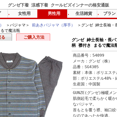
グンゼ下着 涼感下着 クールビズインナーの格安通販
プ
女性用
男性用
生活雑貨
ブラン
）
＞パジャマ＞
前あきパジャマ（厚手）
＞グンゼ 紳士長袖・長
まるで魔法瓶
戻る
ご購入方法
グンゼ 紳士長袖・長パ
柄 襟付き まるで魔法
商品番号：54099
メーカ：グンゼ（株）
品番：SG4305
素材：本体：ポリエステル
部：ポリエステル48%・
生産国：中国製
GUNZE(グンゼ)極暖
肌側起毛で柔らかく暖か
なパジャマ。
首もとを覆う襟、袖口絞
なのであったか快適。