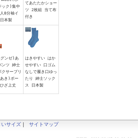
てあたたかショー
ジック)集中
ツ 2枚組 当て布
婦人8分袖イ
付き
 日本製
E(グンゼ)あ
はきやすい はか
パンツ 紳士
せやすい 口ゴム
ボクサーブリ
なしで履き口ゆっ
前あき)ボー
たり 紳士ソック
 ひざ上丈
ス 日本製
きいサイズ
｜
サイトマップ