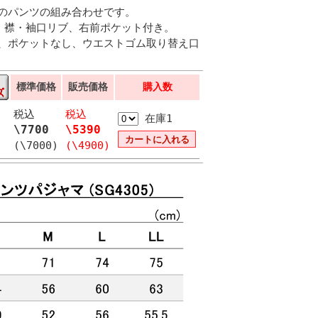
のパンツの組み合わせです。
、襟・袖口リブ、右前ポケット付き。
、ポケットなし、ウエストゴム取り替え口
標準価格
販売価格
購入数
税込
税込
在庫1
\7700
\5390
(\7000)
(\4900)