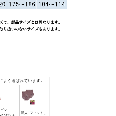
によく選ばれています｡
(グン
婦人 フィットし
MAGIC(ホ