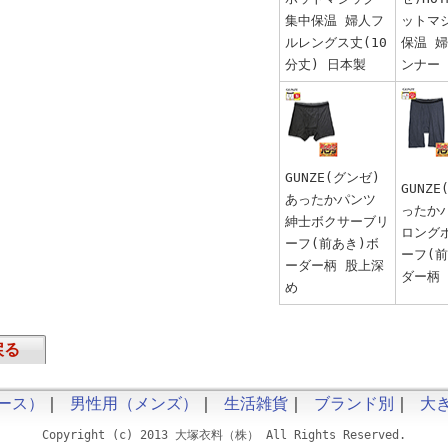
集中保温 婦人フ
ットマ
ルレングス丈(10
保温 
分丈) 日本製
ンナー
GUNZE(グンゼ)
GUNZ
あったかパンツ
ったか
紳士ボクサーブリ
ロング
ーフ(前あき)ボ
ーフ(
ーダー柄 股上深
ダー柄
め
戻る
ース）
｜
男性用（メンズ）
｜
生活雑貨
｜
ブランド別
｜
大
Copyright (c) 2013 大塚衣料（株） All Rights Reserved.