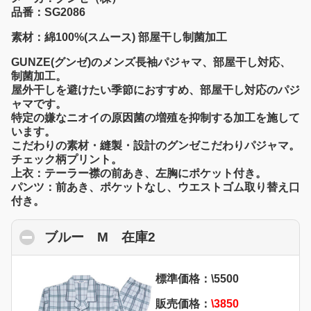
品番：SG2086
素材：綿100%(スムース) 部屋干し制菌加工
GUNZE(グンゼ)のメンズ長袖パジャマ、部屋干し対応、
制菌加工。
屋外干しを避けたい季節におすすめ、部屋干し対応のパジ
ャマです。
特定の嫌なニオイの原因菌の増殖を抑制する加工を施して
います。
こだわりの素材・縫製・設計のグンゼこだわりパジャマ。
チェック柄プリント。
上衣：テーラー襟の前あき、左胸にポケット付き。
パンツ：前あき、ポケットなし、ウエストゴム取り替え口
付き。
ブルー M 在庫2
click to collapse conten
標準価格：\5500
販売価格：
\3850