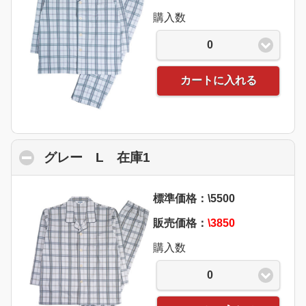
購入数
0
カートに入れる
グレー L 在庫1
click to collapse content
標準価格：\5500
販売価格：
\3850
購入数
0