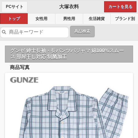
大塚衣料
PCサイト
カートを見る
トップ
女性用
男性用
生活雑貨
ブランド別
商品検索
グンゼ 紳士長袖・長パンツパジャマ 綿100%スムー
ス 部屋干し対応 制菌加工
商品写真