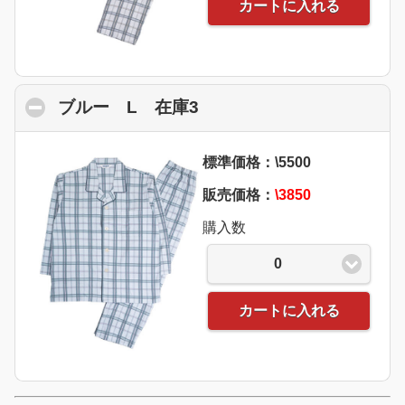
カートに入れる
ブルー L 在庫3
click to collapse content
標準価格：\5500
販売価格：
\3850
購入数
0
カートに入れる