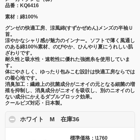
品番：KQ6416
素材：綿100%
グンゼの快適工房、涼風綿(すずかぜめん)メンズの半袖Ｕ
首。
涼やかなシャリ感が魅力のインナー。ソフトで薄く風通し
のある綿100%素材、のびやか、ひんやり夏にうれしい肌
ざわりです。
耐久性と吸水性・速乾性に優れた強撚糸を使用していま
す。
体にやさしく、ゆったり包みこむ設計は快適工房ならでは
の着心地です。
消臭加工：繊維上の抗菌成分がニオイの元となる細菌の増
殖を抑制し、消臭成分がニオイを吸収し、別のニオイのし
ない成分にかえるダブルブロック効果。
クールビズ対応・日本製。
ホワイト M 在庫36
click to collapse con
標準価格：\1760