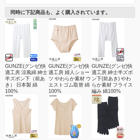
同時に下記商品も、よく購入されています。
GUNZE(グンゼ)快
GUNZE(グンゼ)快
GUNZE(グンゼ)快
適工房 涼風綿 紳士
適工房 婦人ショー
適工房 紳士半ズボ
半ズボン下（前あ
ツ やわらか素材 ウ
ン下(前あき) やわ
き） 日本製 綿
エストゴム取替 綿
らか素材 フライス
100%
100%
編み 綿100%