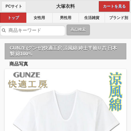
大塚衣料
PCサイト
カートを見る
トップ
女性用
男性用
生活雑貨
ブランド別
商品検索
GUNZE(グンゼ)快適工房 涼風綿 紳士半袖Ｕ首 日本
製 綿100%
商品写真