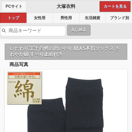
大塚衣料
PCサイト
カートを見る
トップ
女性用
男性用
生活雑貨
ブランド別
商品検索
いたわり設計 自然の思いやり 婦人5本指ソックス さ
わやか綿 すべり止め付き
商品写真