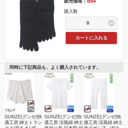
販売価格：
\554
購入数
0
カートに入れる
同時に下記商品も、よく購入されています。
GUNZE(グンゼ)快
GUNZE(グンゼ)快
GUNZE(グンゼ)快
適工房 紳士トラン
適工房 涼風綿 紳士
適工房 涼風綿 紳士