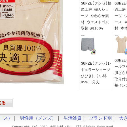
GUNZE(グンゼ)快
GUNZ
適工房 婦人ショ
適工房
ーツ やわらか素
ーツ 
材 ウエストゴム
ース 
取替 綿100%
材 本体
GUNZ
GUNZE(グンゼ)レ
ールマ
ギュラーショーツ
肌さら
ひびきにくい綿
取り付
85% 1分丈
袖イン
戻る
ース）
｜
男性用（メンズ）
｜
生活雑貨
｜
ブランド別
｜
大