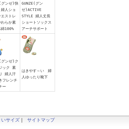
E(グンゼ)快
GUNZE(グン
 婦人ショ
ゼ)ACTIVE
ウエストレ
STYLE 婦人丈長
やわらか素
ショートソックス
綿100%
アーチサポート
E(グンゼ)ク
ジック 素
はきやす～い 婦
り 婦人汗
人ゆったり靴下
きフレンチ
ナー
きいサイズ
｜
サイトマップ