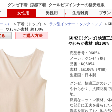
グンゼ下着 涼感下着 クールビズインナーの格安通販
プ
女性用
男性用
生活雑貨
ブラン
ース）
＞下着（トップ）＞
ラン型インナー・タンクトップ
＞GU
ー やわらか素材 綿100%
戻る
ご購入方法
GUNZE(グンゼ)快適
やわらか素材 綿100%
商品番号：96054
メーカ：グンゼ（株）
品番：KQ5054
素材：綿100%（年間）
生産国：日本製
グンゼ、快適工房のレデ
やわらかく、抗菌防臭で
地。
良質なコットン素材、体
な部分に工夫を凝らした
洗濯を重ねても生地の劣