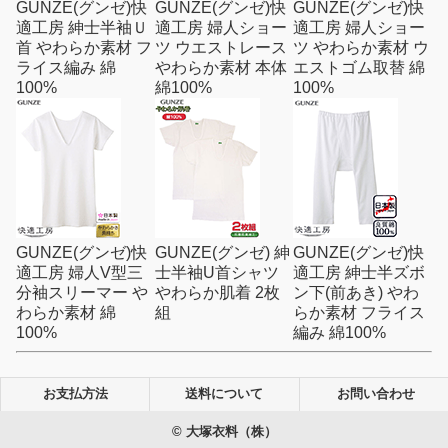
GUNZE(グンゼ)快
GUNZE(グンゼ)快
GUNZE(グンゼ)快
適工房 紳士半袖Ｕ
適工房 婦人ショー
適工房 婦人ショー
首 やわらか素材 フ
ツ ウエストレース
ツ やわらか素材 ウ
ライス編み 綿
やわらか素材 本体
エストゴム取替 綿
100%
綿100%
100%
GUNZE(グンゼ)快
GUNZE(グンゼ) 紳
GUNZE(グンゼ)快
適工房 婦人V型三
士半袖U首シャツ
適工房 紳士半ズボ
分袖スリーマー や
やわらか肌着 2枚
ン下(前あき) やわ
わらか素材 綿
組
らか素材 フライス
100%
編み 綿100%
お支払方法
送料について
お問い合わせ
© 大塚衣料（株）