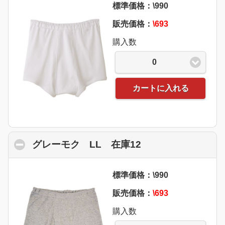
標準価格：\990
販売価格：
\693
購入数
0
カートに入れる
グレーモク LL 在庫12
click to collapse 
標準価格：\990
販売価格：
\693
購入数