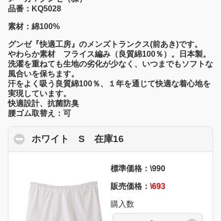
品番：KQ5028
素材：綿100%
グンゼ『快適工房』のメンズトランクス(前あき)です。
やわらか素材 フライス編み（良質綿100％）。日本製。
洗濯を重ねても生地の劣化が少なく、いつまでもソフトな
風合いを保ちます。
汗をよく吸う良質綿100％、１年を通じて快適な着心地を
実現しています。
快適設計、抗菌防臭
腰ゴム取替え：可
ホワイト S 在庫16
click to collapse con
標準価格：\990
販売価格：
\693
購入数