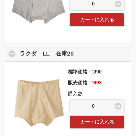
0
カートに入れる
ラクダ LL 在庫20
click to collapse cont
標準価格：\990
販売価格：
\693
購入数
0
カートに入れる