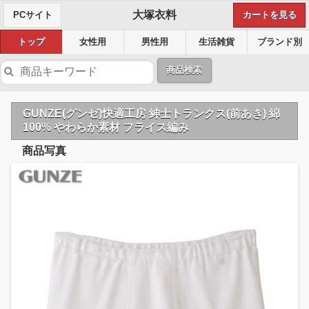
大塚衣料
PCサイト
カートを見る
トップ
女性用
男性用
生活雑貨
ブランド別
商品検索
GUNZE(グンゼ)快適工房 紳士トランクス(前あき) 綿
100% やわらか素材 フライス編み
商品写真