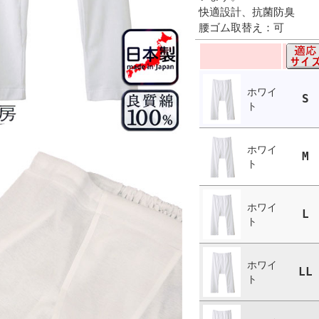
快適設計、抗菌防臭
腰ゴム取替え：可
ホワイ
S
ト
ホワイ
M
ト
ホワイ
L
ト
ホワイ
LL
ト