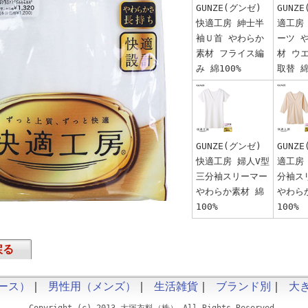
GUNZE(グンゼ)
GUNZ
快適工房 紳士半
適工房
袖Ｕ首 やわらか
ーツ 
素材 フライス編
材 ウ
み 綿100%
取替 綿
GUNZE(グンゼ)
GUNZ
快適工房 婦人V型
適工房
三分袖スリーマー
分袖ス
やわらか素材 綿
やわら
100%
100%
戻る
ース）
｜
男性用（メンズ）
｜
生活雑貨
｜
ブランド別
｜
大