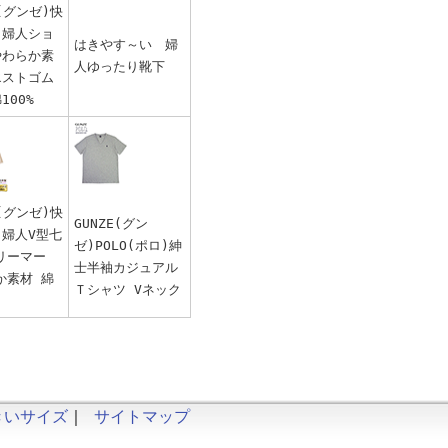
E(グンゼ)快
 婦人ショ
はきやす～い 婦
やわらか素
人ゆったり靴下
エストゴム
100%
E(グンゼ)快
GUNZE(グン
 婦人V型七
ゼ)POLO(ポロ)紳
リーマー
士半袖カジュアル
か素材 綿
Ｔシャツ Vネック
きいサイズ
｜
サイトマップ