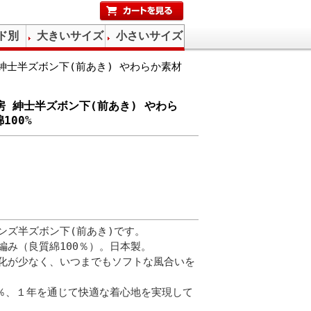
ド別
大きいサイズ
小さいサイズ
 紳士半ズボン下(前あき) やわらか素材
工房 紳士半ズボン下(前あき) やわら
100%
ンズ半ズボン下(前あき)です。
編み（良質綿100％）。日本製。
化が少なく、いつまでもソフトな風合いを
0％、１年を通じて快適な着心地を実現して