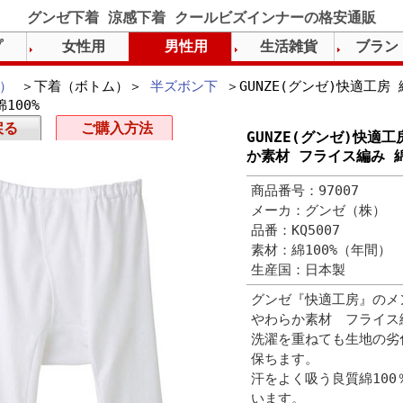
グンゼ下着 涼感下着 クールビズインナーの格安通販
プ
女性用
男性用
生活雑貨
ブラン
）
＞下着（ボトム）＞
半ズボン下
＞GUNZE(グンゼ)快適工房
100%
戻る
ご購入方法
GUNZE(グンゼ)快適
か素材 フライス編み 綿
商品番号：97007
メーカ：グンゼ（株）
品番：KQ5007
素材：綿100%（年間）
生産国：日本製
グンゼ『快適工房』のメ
やわらか素材 フライス
洗濯を重ねても生地の劣
保ちます。
汗をよく吸う良質綿10
います。