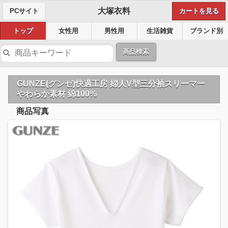
大塚衣料
PCサイト
カートを見る
トップ
女性用
男性用
生活雑貨
ブランド別
商品検索
GUNZE(グンゼ)快適工房 婦人V型三分袖スリーマー
やわらか素材 綿100%
商品写真