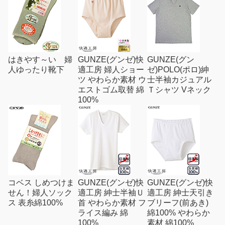
はきやす～い 婦
GUNZE(グンゼ)快
GUNZE(グン
人ゆったり靴下
適工房 婦人ショー
ゼ)POLO(ポロ)紳
ツ やわらか素材 ウ
士半袖カジュアル
エストゴム取替 綿
Ｔシャツ Vネック
100%
コベス しめつけま
GUNZE(グンゼ)快
GUNZE(グンゼ)快
せん！婦人ソック
適工房 紳士半袖Ｕ
適工房 紳士天引き
ス 表糸綿100%
首 やわらか素材 フ
ブリーフ(前あき)
ライス編み 綿
綿100% やわらか
100%
素材 綿100%