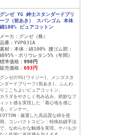
グンゼ YG 紳士スタンダードブリ
ーフ（前あき） スパンゴム 本体
綿100% ピュアコットン
メーカ：グンゼ（株）
品番：YVP031A
素材：本体：綿100% 腰ゴム部：
綿95%・ポリウレタン5%（年間）
標準価格：
990円
販売価格：
693円
グンゼのYG(ワイジー)、メンズスタ
ンダードブリーフ(前あき)。ふんわ
りここちよいピュアコットン。
カラダをやさしく包み込み、絶妙なフ
ィット感を実現した「着心地を感じ
る」インナー。
COTTON：厳選した高品質な綿を使
用。コンパクトスピン：特殊紡績手法
で、なめらかな触感を実現。ケバも少
なく生地に光沢感を与えます。