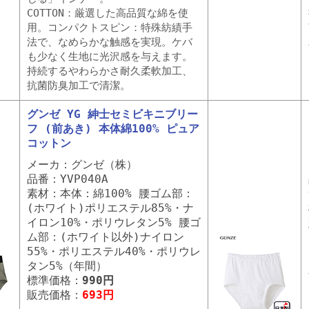
COTTON：厳選した高品質な綿を使
用。コンパクトスピン：特殊紡績手
法で、なめらかな触感を実現。ケバ
も少なく生地に光沢感を与えます。
持続するやわらかさ耐久柔軟加工、
抗菌防臭加工で清潔。
グンゼ YG 紳士セミビキニブリー
フ (前あき) 本体綿100% ピュア
コットン
メーカ：グンゼ（株）
品番：YVP040A
素材：本体：綿100% 腰ゴム部：
(ホワイト)ポリエステル85%・ナ
イロン10%・ポリウレタン5% 腰ゴ
ム部：(ホワイト以外)ナイロン
55%・ポリエステル40%・ポリウレ
タン5%（年間）
標準価格：
990円
販売価格：
693円