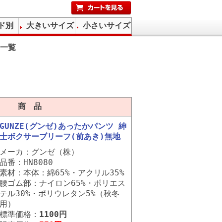
ド別
大きいサイズ
小さいサイズ
一覧
商 品
GUNZE(グンゼ)あったかパンツ 紳
士ボクサーブリーフ(前あき)無地
メーカ：グンゼ（株）
品番：HN8080
素材：本体：綿65%・アクリル35%
腰ゴム部：ナイロン65%・ポリエス
テル30%・ポリウレタン5%（秋冬
用）
標準価格：
1100円