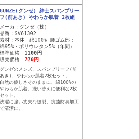
GUNZE(グンゼ) 紳士スパンブリー
フ(前あき) やわらか肌着 2枚組
メーカ：グンゼ（株）
品番：SV61302
素材：本体：綿100% 腰ゴム部：
綿95%・ポリウレタン5%（年間）
標準価格：
1100円
販売価格：
770円
グンゼのメンズ、スパンブリーフ(前
あき)、やわらか肌着2枚セット。
自然の優しさそのままに、綿100%の
やわらか肌着、洗い替えに便利な2枚
セット。
洗濯に強い丈夫な縫製、抗菌防臭加工
で清潔に。