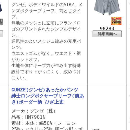
グンゼ、ボディワイルドのAIRZ、メ
ンズボクサーブリーフ、前とじタイ
プ。
無地のメッシュに左前にブランドロ
98280
ゴのプリントされたシンプルデザイ
詳細画面へ
ン。
通気性のよいメッシュ編みの夏用パ
ンツ。
ウエストゴムがなく、ウエスト・裾
がカットオフ。
生地全体にキープ力が生み出す特殊
設計でずり下がりにくく、絞めつけ
にくい。
GUNZE(グンゼ)あったかパンツ
紳士ロングボクサーブリーフ(前あ
き)ボーダー柄 ひざ上丈
メーカ：グンゼ（株）
品番：HN7981N
素材：本体：綿50%・レーヨン
25%・アクリル25% 腰ゴム部：ポ