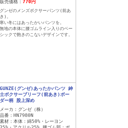
販売価格：
770円
グンゼのメンズボクサーパンツ(前あ
き)。
寒い冬にはあったかいパンツを。
無地の本体に腰ゴムライン入りのベー
シックで飽きのこないデザインです。
GUNZE(グンゼ)あったかパンツ 紳
士ボクサーブリーフ(前あき)ボー
ダー柄 股上深め
メーカ：グンゼ（株）
品番：HN7980N
素材：本体：綿50%・レーヨン
25%・アクリル25% 腰ゴム部：ポ