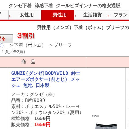
グンゼ下着 涼感下着 クールビズインナーの格安通販
プ
女性用
男性用
生活雑貨
ブラン
男性用（メンズ）下着（ボトム）ブリーフの
戻る
ズ）
＞下着（ボトム） ＞ブリーフ
（１頁／全2頁）
商 品
GUNZE(グンゼ)BODYWILD 紳士
エアーズボクサー(前とじ) メッ
シュ 無地 日本製
メーカ：グンゼ（株）
品番：BWY909D
素材：ポリエステル50%・レーヨ
ン30%・ポリウレタン20%（夏用）
標準価格：
1650円
販売価格：
1650円