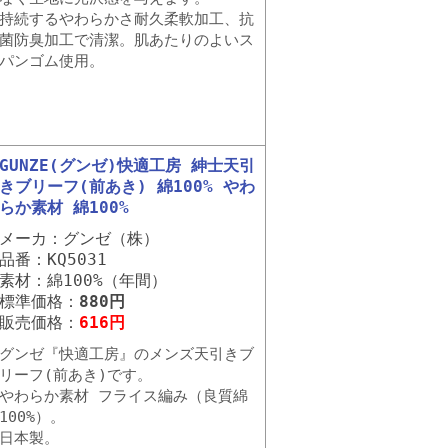
持続するやわらかさ耐久柔軟加工、抗
菌防臭加工で清潔。肌あたりのよいス
パンゴム使用。
GUNZE(グンゼ)快適工房 紳士天引
きブリーフ(前あき) 綿100% やわ
らか素材 綿100%
メーカ：グンゼ（株）
品番：KQ5031
素材：綿100%（年間）
標準価格：
880円
販売価格：
616円
グンゼ『快適工房』のメンズ天引きブ
リーフ(前あき)です。
やわらか素材 フライス編み（良質綿
100%）。
日本製。