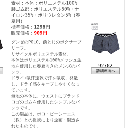
素材：本体：ポリエステル100%
腰ゴム部：ポリエステル60%・ナ
イロン35%・ポリウレタン5%（春
夏用）
標準価格：
1298円
販売価格：
909円
グンゼのPOLO、前とじのボクサーブ
リーフ。
リサイクルポリエステル素材。
本体はポリエステル100%メッシュ生
92782
地を使用した春夏向きのメンズのパ
詳細画面へ
ンツ。
ドライ+吸汗速乾で汗を吸収、発散
し、ドライ感をキープしやすくなっ
ています。
無地の本体に、ウエストにブランド
ロゴのゴムを使用したシンプルなパ
ンツです。
この製品は、ポロ・ビーシーエス
（株）との提携により企画・製造さ
れたものです。