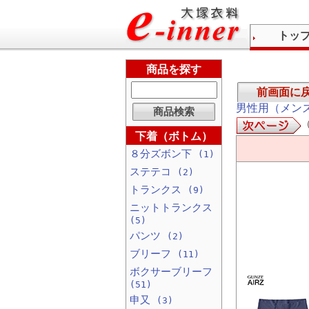
トッ
商品を探す
前画面に
男性用（メン
下着（ボトム）
８分ズボン下
(1)
ステテコ
(2)
トランクス
(9)
ニットトランクス
(5)
パンツ
(2)
ブリーフ
(11)
ボクサーブリーフ
(51)
申又
(3)