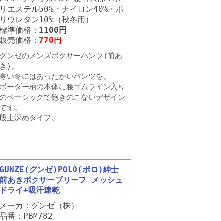
リエステル50%・ナイロン40%・ポ
リウレタン10%（秋冬用）
標準価格：
1100円
販売価格：
770円
グンゼのメンズボクサーパンツ(前あ
き)。
寒い冬にはあったかいパンツを。
ボーダー柄の本体に腰ゴムライン入り
のベーシックで飽きのこないデザイン
です。
股上深めタイプ。
GUNZE(グンゼ)POLO(ポロ)紳士
前あきボクサーブリーフ メッシュ
ドライ+吸汗速乾
メーカ：グンゼ（株）
品番：PBM782