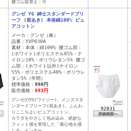
腰ゴム取替え：可
グンゼ YG 紳士スタンダードブリ
ーフ (前あき) 本体綿100% ピュ
アコットン
メーカ：グンゼ（株）
品番：YVP030A
素材：本体：綿100% 腰ゴム部：
(ホワイト)ポリエステル85%・ナ
イロン10%・ポリウレタン5% 腰ゴ
ム部：(ホワイト以外)ナイロン
55%・ポリエステル40%・ポリウレ
タン5%（年間）
標準価格：
990円
販売価格：
693円
グンゼのYG(ワイジー)、メンズスタ
ンダードブリーフ(前あき)。ふんわ
92031
りここちよいピュアコットン。
詳細画面へ
カラダをやさしく包み込み、絶妙な
フィット感を実現した「着心地を感
じる」インナー。