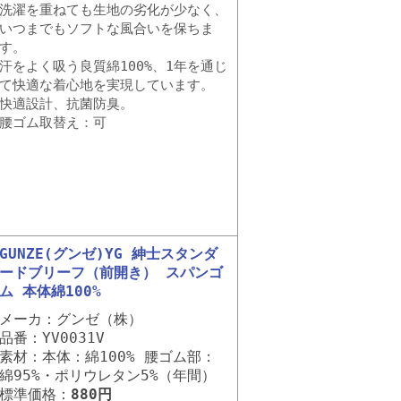
洗濯を重ねても生地の劣化が少なく、
いつまでもソフトな風合いを保ちま
す。
汗をよく吸う良質綿100%、1年を通じ
て快適な着心地を実現しています。
快適設計、抗菌防臭。
腰ゴム取替え：可
GUNZE(グンゼ)YG 紳士スタンダ
ードブリーフ（前開き） スパンゴ
ム 本体綿100%
メーカ：グンゼ（株）
品番：YV0031V
素材：本体：綿100% 腰ゴム部：
綿95%・ポリウレタン5%（年間）
標準価格：
880円