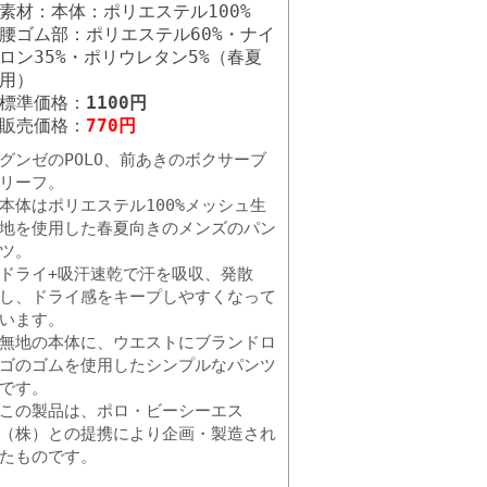
素材：本体：ポリエステル100%
腰ゴム部：ポリエステル60%・ナイ
ロン35%・ポリウレタン5%（春夏
用）
標準価格：
1100円
販売価格：
770円
グンゼのPOLO、前あきのボクサーブ
リーフ。
本体はポリエステル100%メッシュ生
地を使用した春夏向きのメンズのパン
ツ。
ドライ+吸汗速乾で汗を吸収、発散
し、ドライ感をキープしやすくなって
います。
無地の本体に、ウエストにブランドロ
ゴのゴムを使用したシンプルなパンツ
です。
この製品は、ポロ・ビーシーエス
（株）との提携により企画・製造され
たものです。