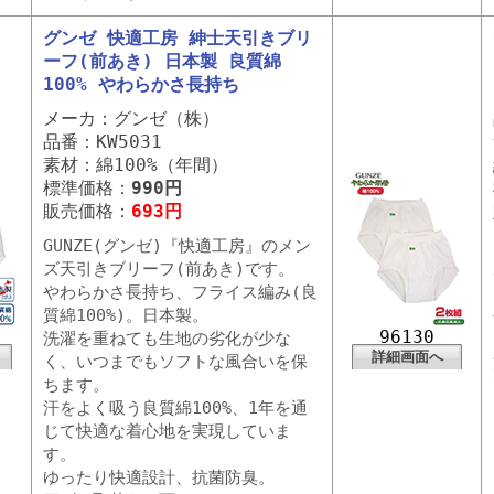
グンゼ 快適工房 紳士天引きブリ
ーフ(前あき) 日本製 良質綿
100% やわらかさ長持ち
メーカ：グンゼ（株）
品番：KW5031
素材：綿100%（年間）
標準価格：
990円
販売価格：
693円
GUNZE(グンゼ)『快適工房』のメン
ズ天引きブリーフ(前あき)です。
やわらかさ長持ち、フライス編み(良
質綿100%)。日本製。
96130
洗濯を重ねても生地の劣化が少な
詳細画面へ
く、いつまでもソフトな風合いを保
ちます。
汗をよく吸う良質綿100%、1年を通
じて快適な着心地を実現していま
す。
ゆったり快適設計、抗菌防臭。