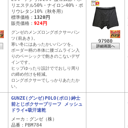
リエステル50%・ナイロン40%・ポ
リウレタン10%（秋冬用）
標準価格：
1320円
販売価格：
924円
グンゼのメンズロングボクサーパン
ツ(前あき)。
97980
寒い冬にはあったかいパンツを。
詳細画面へ
ボーダー柄の本体に腰ゴムライン入
りのベーシックで飽きのこないデザ
インです。
ヒップゆったり設計ででおしり周り
の締め付けを軽減。
ロングボクサーでしっかりあたたか
い。
GUNZE(グンゼ)POLO(ポロ)紳士
前とじボクサーブリーフ メッシュ
ドライ+吸汗速乾
メーカ：グンゼ（株）
品番：PBM784