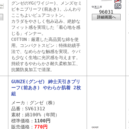
グンゼのYG(ワイジー)、メンズセミ
ビキニブリーフ(前あき)。ふんわり
96031
ここちよいピュアコットン。
詳細画面へ
カラダをやさしく包み込み、絶妙な
フィット感を実現した「着心地を感
じる」インナー。
COTTON：厳選した高品質な綿を使
用。コンパクトスピン：特殊紡績手
法で、なめらかな触感を実現。ケバ
も少なく生地に光沢感を与えます。
持続するやわらかさ耐久柔軟加工、
抗菌防臭加工で清潔。
GUNZE(グンゼ) 紳士天引きブリ
ーフ(前あき) やわらか肌着 2枚
組
メーカ：グンゼ（株）
品番：SV61312
素材：綿100%（年間）
標準価格：
1100円
販売価格：
770円