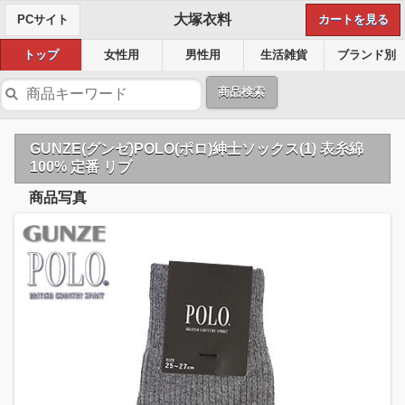
大塚衣料
PCサイト
カートを見る
トップ
女性用
男性用
生活雑貨
ブランド別
商品検索
GUNZE(グンゼ)POLO(ポロ)紳士ソックス(1) 表糸綿
100% 定番 リブ
商品写真