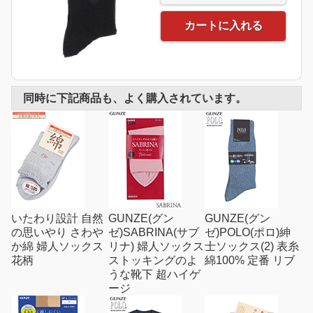
カートに入れる
同時に下記商品も、よく購入されています。
いたわり設計 自然
GUNZE(グン
GUNZE(グン
の思いやり さわや
ゼ)SABRINA(サブ
ゼ)POLO(ポロ)紳
か綿 婦人ソックス
リナ) 婦人ソックス
士ソックス(2) 表糸
花柄
ストッキングのよ
綿100% 定番 リブ
うな靴下 超ハイゲ
ージ