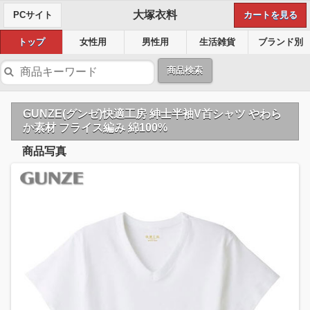
大塚衣料
PCサイト
カートを見る
トップ
女性用
男性用
生活雑貨
ブランド別
商品検索
GUNZE(グンゼ)快適工房 紳士半袖V首シャツ やわら
か素材 フライス編み 綿100%
商品写真