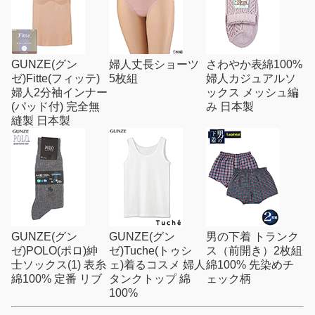
GUNZE(グン
婦人丈長ショーツ
さわやか表綿100%
ゼ)Fitte(フィッテ)
5枚組
婦人カジュアルソ
婦人2分袖インナー
ックス メッシュ編
(パッド付) 完全無
み 日本製
縫製 日本製
GUNZE(グン
GUNZE(グン
男の下着 トランク
ゼ)POLO(ポロ)紳
ゼ)Tuche(トゥシ
ス（前開き）2枚組
士ソックス(1) 表糸
ェ)着るコスメ 婦人
綿100% 先染めチ
綿100% 定番 リブ
タンクトップ 綿
ェック柄
100%