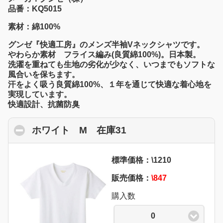
品番：KQ5015
素材：綿100%
グンゼ『快適工房』のメンズ半袖Vネックシャツです。
やわらか素材 フライス編み(良質綿100%)。日本製。
洗濯を重ねても生地の劣化が少なく、いつまでもソフトな
風合いを保ちます。
汗をよく吸う良質綿100%、１年を通じて快適な着心地を
実現しています。
快適設計、抗菌防臭
ホワイト M 在庫31
click to collapse con
標準価格：\1210
販売価格：
\847
購入数
0