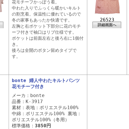
花モチーフかっぽう着。
中わた入りでふっくら暖かいキルト
の割烹着。保温性に優れているので
26523
冬の家事もあったか快適です。
詳細画面へ
左胸と右ポケット下部分に花のモチ
ーフ付きで袖口はリブ仕様です。
ポケットは前面左右と後ろ右に1個付
き。
後ろは全開のボタン留めタイプで
す。
bonte 婦人中わたキルトパンツ
花モチーフ付き
メーカ：bonte
品番：K-3917
素材：表地：ポリエステル100%
中綿：ポリエステル100% 裏地：
ポリエステル100%（冬用）
標準価格：
3850円