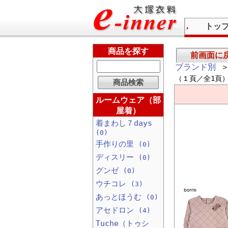
トッ
商品を探す
前画面に
ブランド別
＞
（１頁／全1頁
ルームウェア（部
屋着）
着まわし７days
(0)
手作りの里
(0)
ディスリー
(0)
グンゼ
(0)
ウチコレ
(3)
あっとほうむ
(0)
アセドロン
(4)
Tuche（トゥシ