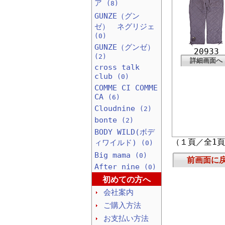
ア
(8)
GUNZE（グン
ゼ） ネグリジェ
(0)
GUNZE（グンゼ）
20933
(2)
詳細画面へ
cross talk
club
(0)
COMME CI COMME
CA
(6)
Cloudnine
(2)
bonte
(2)
BODY WILD(ボデ
（１頁／全1
ィワイルド)
(0)
Big mama
(0)
前画面に
After nine
(0)
初めての方へ
会社案内
ご購入方法
お支払い方法