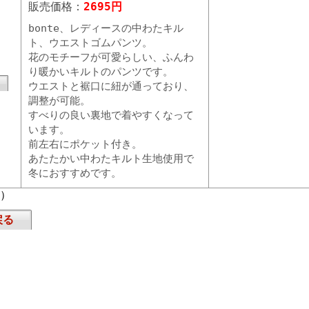
販売価格：
2695円
bonte、レディースの中わたキル
ト、ウエストゴムパンツ。
花のモチーフが可愛らしい、ふんわ
り暖かいキルトのパンツです。
ウエストと裾口に紐が通っており、
調整が可能。
すべりの良い裏地で着やすくなって
います。
前左右にポケット付き。
あたたかい中わたキルト生地使用で
冬におすすめです。
頁）
戻る