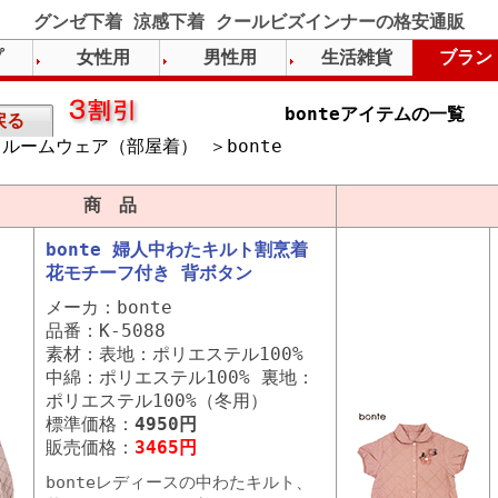
グンゼ下着 涼感下着 クールビズインナーの格安通販
プ
女性用
男性用
生活雑貨
ブラン
bonteアイテムの一覧
戻る
ルームウェア（部屋着） ＞bonte
）
商 品
bonte 婦人中わたキルト割烹着
花モチーフ付き 背ボタン
メーカ：bonte
品番：K-5088
素材：表地：ポリエステル100%
中綿：ポリエステル100% 裏地：
ポリエステル100%（冬用）
標準価格：
4950円
販売価格：
3465円
bonteレディースの中わたキルト、