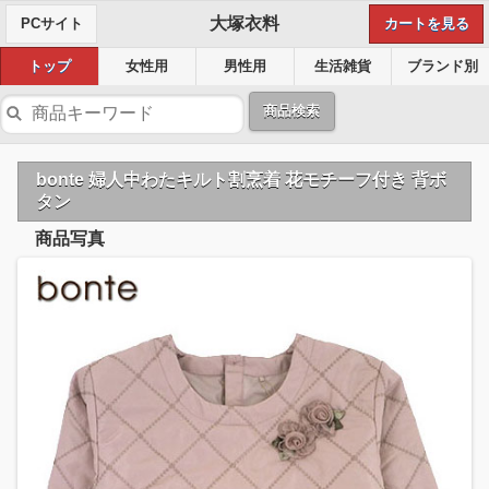
大塚衣料
PCサイト
カートを見る
トップ
女性用
男性用
生活雑貨
ブランド別
商品検索
bonte 婦人中わたキルト割烹着 花モチーフ付き 背ボ
タン
商品写真