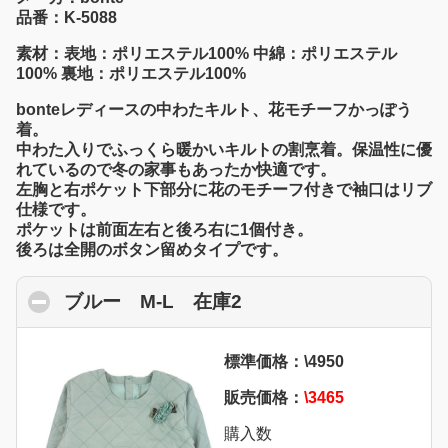
品番：K-5088
素材：表地：ポリエステル100% 中綿：ポリエステル
100% 裏地：ポリエステル100%
bonteレディースの中わたキルト、花モチーフかっぽう
着。
中わた入りでふっくら暖かいキルトの割烹着。保温性に優
れているので冬の家事もあったか快適です。
左胸と右ポケット下部分に花のモチーフ付きで袖口はリブ
仕様です。
ポケットは前面左右と後ろ右に1個付き。
後ろは全開のボタン留めタイプです。
ブルー M-L 在庫2
click to collapse cont
標準価格：\4950
販売価格：
\3465
購入数