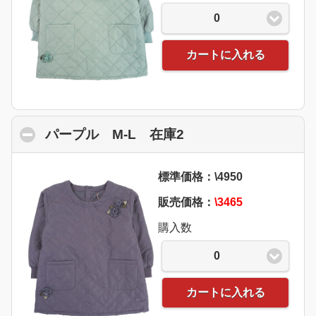
0
カートに入れる
パープル M-L 在庫2
click to collapse co
標準価格：\4950
販売価格：
\3465
購入数
0
カートに入れる