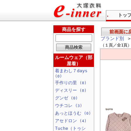
トッ
商品を探す
前画面に
ブランド別
＞
（１頁／全1頁
ルームウェア（部
屋着）
着まわし７days
(0)
手作りの里
(0)
ディスリー
(0)
グンゼ
(0)
ウチコレ
(3)
あっとほうむ
(0)
アセドロン
(4)
Tuche（トゥシ