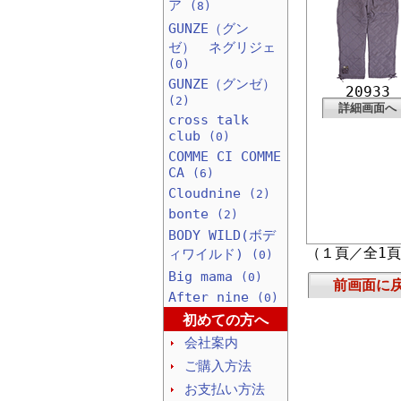
ア
(8)
GUNZE（グン
ゼ） ネグリジェ
(0)
GUNZE（グンゼ）
20933
(2)
詳細画面へ
cross talk
club
(0)
COMME CI COMME
CA
(6)
Cloudnine
(2)
bonte
(2)
BODY WILD(ボデ
（１頁／全1
ィワイルド)
(0)
Big mama
(0)
前画面に
After nine
(0)
初めての方へ
会社案内
ご購入方法
お支払い方法