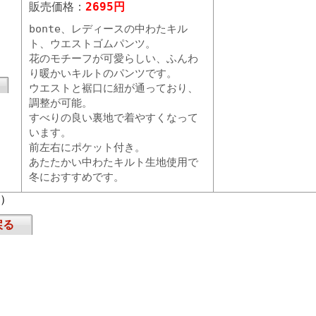
販売価格：
2695円
bonte、レディースの中わたキル
ト、ウエストゴムパンツ。
花のモチーフが可愛らしい、ふんわ
り暖かいキルトのパンツです。
ウエストと裾口に紐が通っており、
調整が可能。
すべりの良い裏地で着やすくなって
います。
前左右にポケット付き。
あたたかい中わたキルト生地使用で
冬におすすめです。
頁）
戻る