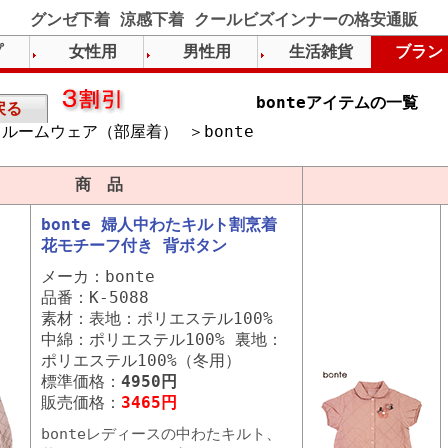
グンゼ下着 涼感下着 クールビズインナーの格安通販
プ
女性用
男性用
生活雑貨
ブラン
bonteアイテムの一覧
戻る
ルームウェア（部屋着） ＞bonte
）
商 品
bonte 婦人中わたキルト割烹着
花モチーフ付き 背ボタン
メーカ：bonte
品番：K-5088
素材：表地：ポリエステル100%
中綿：ポリエステル100% 裏地：
ポリエステル100%（冬用）
標準価格：
4950円
販売価格：
3465円
bonteレディースの中わたキルト、