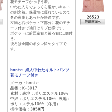
花モチーフかっぽう着。
中わた入りでふっくら暖かいキルト
の割烹着。保温性に優れているので
26523
冬の家事もあったか快適です。
詳細画面へ
左胸と右ポケット下部分に花のモチ
ーフ付きで袖口はリブ仕様です。
ポケットは前面左右と後ろ右に1個付
き。
後ろは全開のボタン留めタイプで
す。
bonte 婦人中わたキルトパンツ
花モチーフ付き
メーカ：bonte
品番：K-3917
素材：表地：ポリエステル100%
中綿：ポリエステル100% 裏地：
ポリエステル100%（冬用）
標準価格：
3850円