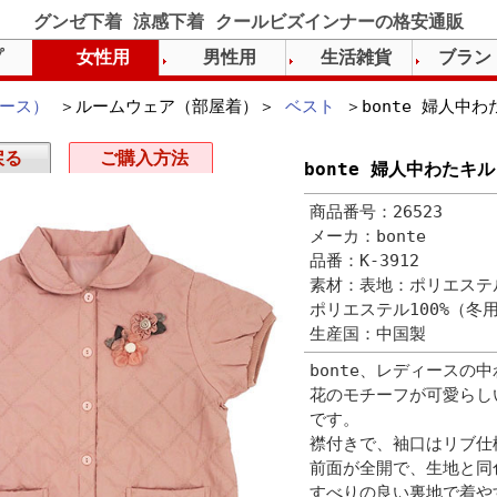
グンゼ下着 涼感下着 クールビズインナーの格安通販
プ
女性用
男性用
生活雑貨
ブラン
ース）
＞ルームウェア（部屋着）＞
ベスト
＞bonte 婦人中
戻る
ご購入方法
bonte 婦人中わたキ
商品番号：26523
メーカ：bonte
品番：K-3912
素材：表地：ポリエステル
ポリエステル100%（冬
生産国：中国製
bonte、レディースの
花のモチーフが可愛らし
です。
襟付きで、袖口はリブ仕
前面が全開で、生地と同
すべりの良い裏地で着や