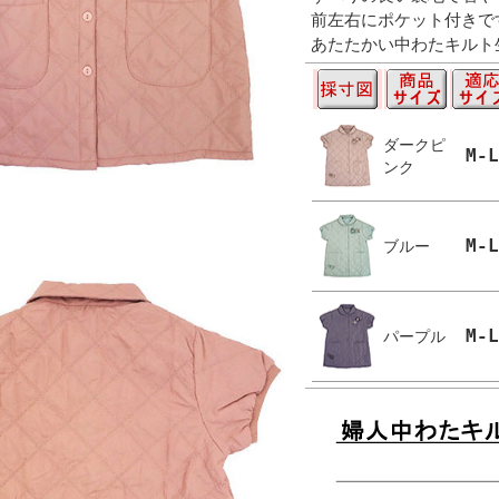
前左右にポケット付きで
あたたかい中わたキルト
ダークピ
M-L
ンク
M-L
ブルー
M-L
パープル