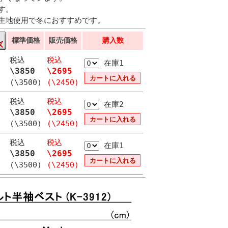
す。
生地使用で冬におすすめです。
標準価格
販売価格
購入数
税込
税込
在庫1
\3850
\2695
(\3500)
(\2450)
税込
税込
在庫2
\3850
\2695
(\3500)
(\2450)
税込
税込
在庫1
\3850
\2695
(\3500)
(\2450)