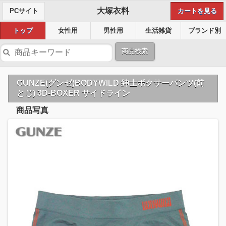
大塚衣料
PCサイト
カートを見る
トップ
女性用
男性用
生活雑貨
ブランド別
商品検索
GUNZE(グンゼ)BODYWILD 紳士ボクサーパンツ(前
とじ) 3D-BOXER サイドライン
商品写真