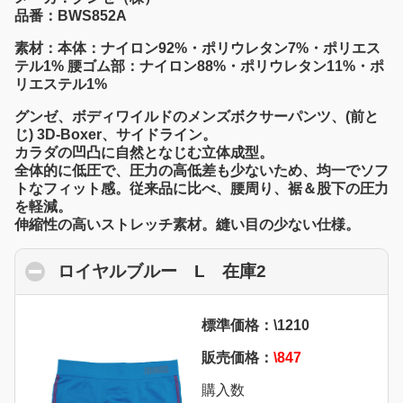
品番：BWS852A
素材：本体：ナイロン92%・ポリウレタン7%・ポリエス
テル1% 腰ゴム部：ナイロン88%・ポリウレタン11%・ポ
リエステル1%
グンゼ、ボディワイルドのメンズボクサーパンツ、(前と
じ) 3D-Boxer、サイドライン。
カラダの凹凸に自然となじむ立体成型。
全体的に低圧で、圧力の高低差も少ないため、均一でソフ
トなフィット感。従来品に比べ、腰周り、裾＆股下の圧力
を軽減。
伸縮性の高いストレッチ素材。縫い目の少ない仕様。
ロイヤルブルー L 在庫2
click to collaps
標準価格：\1210
販売価格：
\847
購入数