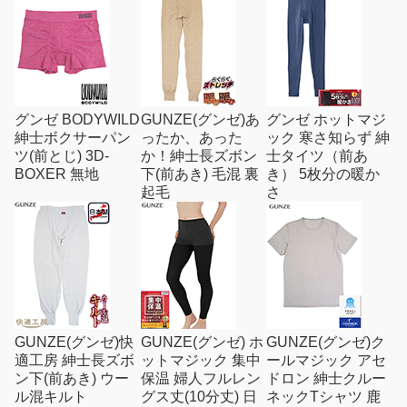
グンゼ BODYWILD
GUNZE(グンゼ)あ
グンゼ ホットマジ
紳士ボクサーパン
ったか、あった
ック 寒さ知らず 紳
ツ(前とじ) 3D-
か！紳士長ズボン
士タイツ（前あ
BOXER 無地
下(前あき) 毛混 裏
き） 5枚分の暖か
起毛
さ
GUNZE(グンゼ)快
GUNZE(グンゼ) ホ
GUNZE(グンゼ)ク
適工房 紳士長ズボ
ットマジック 集中
ールマジック アセ
ン下(前あき) ウー
保温 婦人フルレン
ドロン 紳士クルー
ル混キルト
グス丈(10分丈) 日
ネックTシャツ 鹿