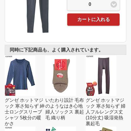
0
カートに入れる
同時に下記商品も、よく購入されています。
グンゼ ホットマジ
いたわり設計 毛布
グンゼ ホットマジ
ック 寒さ知らず 紳
のようなはき心地
ック 寒さ知らず 婦
士ロングスリーブ
婦人ソックス 裏起
人フルレングス丈
シャツ 5枚分の暖
毛 織り柄
(10分丈) 吸湿発熱
かさ
裏起毛