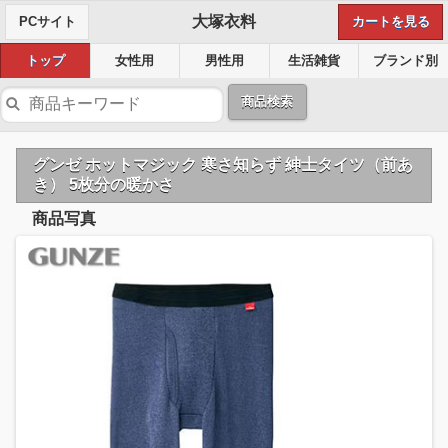
大塚衣料
PCサイト
カートを見る
トップ
女性用
男性用
生活雑貨
ブランド別
商品検索
グンゼ ホットマジック 寒さ知らず 紳士タイツ（前あ
き） 5枚分の暖かさ
商品写真