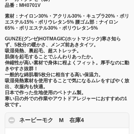
品番：MH0701V
素材：ナイロン30%・アクリル30%・キュプラ20%・ポリ
エステル15%・ポリウレタン5% 腰ゴム部：ナイロン
65%・ポリエステル30%・ポリウレタン5%
GUNZE(グンゼ)HOTMAGIC(ホットマジック)寒さ知ら
ず、5枚分の暖かさ、メンズ前あきタイツ。
吸湿発熱、裏起毛、超ストレッチ。
肌側を起毛することでふんわりあったか。
伸縮性が高い素材で身体に程よくフィット。厚手なのに動
きやすさ抜群！
一般的な綿肌着5枚分に相当する高い保温力。
吸湿発熱素材を使用することで気になるムレをすばやく放
出、衣服内も快適。
日本で作った生地使用のベトナム製。
寒い日の外での作業やアウトドアレジャーにおすすめの1
枚です。
ネービーモク M 在庫4
click to collapse 