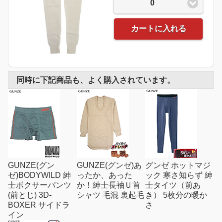
0
カートに入れる
同時に下記商品も、よく購入されています。
GUNZE(グン
GUNZE(グンゼ)あ
グンゼ ホットマジ
ゼ)BODYWILD 紳
ったか、あった
ック 寒さ知らず 紳
士ボクサーパンツ
か！紳士長袖Ｕ首
士タイツ（前あ
(前とじ) 3D-
シャツ 毛混 裏起毛
き） 5枚分の暖か
BOXER サイドラ
さ
イン