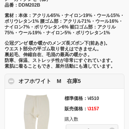
品番：DDM202B
素材：本体：アクリル65%・ナイロン19%・ウール15%・
ポリウレタン1% 腰ゴム部：アクリル71%・ウール16%・
ナイロン7%・ポリウレタン6% 裾口ゴム部：アクリル
75%・ウール19%・ナイロン5%・ポリウレタン1%
公冠グンゼ 暖か暖かのメンズ長ズボン下(前あき)。
ウエスト部分の平ゴム取り替えはできません。
裏起毛、伸縮自在、毛混の最高の暖かさ。
防寒、保温、ストレッチ性が非常にすぐれています。
素肌に着ることもでき、屋外活動にも適しています。
オフホワイト M 在庫5
click to collapse 
標準価格：\4510
販売価格：
\3157
購入数