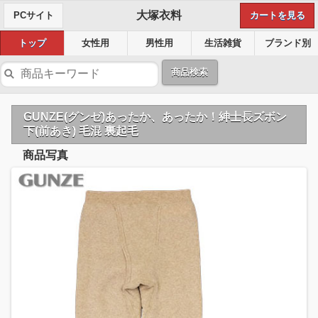
大塚衣料
PCサイト
カートを見る
トップ
女性用
男性用
生活雑貨
ブランド別
商品検索
GUNZE(グンゼ)あったか、あったか！紳士長ズボン
下(前あき) 毛混 裏起毛
商品写真