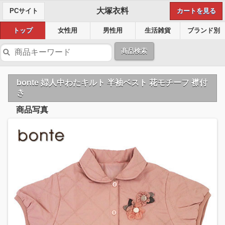
大塚衣料
PCサイト
カートを見る
トップ
女性用
男性用
生活雑貨
ブランド別
商品検索
bonte 婦人中わたキルト 半袖ベスト 花モチーフ 襟付
き
商品写真