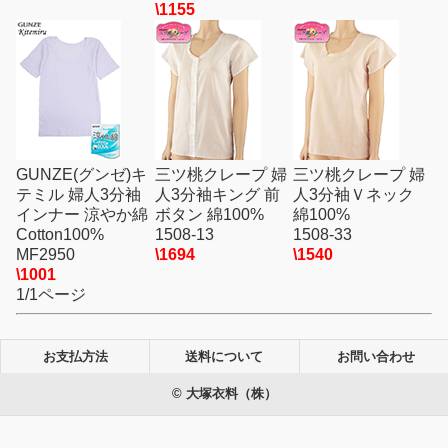
\1155
GUNZE(グンゼ)キ
三ツ桃クレープ 婦
三ツ桃クレープ 婦
テミル 婦人3分袖
人3分袖キング 前
人3分袖Ｖネック
インナー 涼やか綿
ボタン 綿100%
綿100%
Cotton100%
1508-13
1508-33
MF2950
\1694
\1540
\1001
1/1ページ
お支払方法
送料について
お問い合わせ
© 大塚衣料（株）