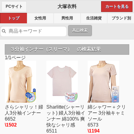
大塚衣料
PCサイト
カートを見る
トップ
女性用
男性用
生活雑貨
ブランド別
商品検索
３分袖インナー（スリーマ） の検索結果
1/1ページ
さらシャリッ！婦
Sharlitte(シャーリ
綿シャワー＋クリ
人3分袖インナー
ット) 婦人3分袖イ
アー 3分袖キャミ
6652
ンナー 綿100% 爽
ソール
\1502
快なシャリ感
6573
6511
\1194