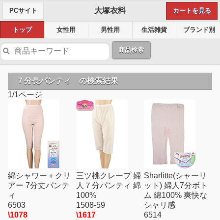
大塚衣料
PCサイト
カートを見る
トップ
女性用
男性用
生活雑貨
ブランド別
商品検索
７分長パンティ の検索結果
1/1ページ
綿シャワー＋クリ
三ツ桃クレープ 婦
Sharlitte(シャーリ
アー 7分丈パンテ
人７分パンティ 綿
ット) 婦人7分ボト
ィ
100%
ム 綿100% 爽快な
6503
1508-59
シャリ感
\1078
\1617
6514