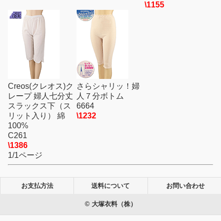
\1155
Creos(クレオス)ク
さらシャリッ！婦
レープ 婦人七分丈
人７分ボトム
スラックス下（ス
6664
リット入り） 綿
\1232
100%
C261
\1386
1/1ページ
お支払方法
送料について
お問い合わせ
© 大塚衣料（株）