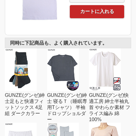
カートに入れる
同時に下記商品も、よく購入されています。
GUNZE(グンゼ)紳
GUNZE(グンゼ)紳
GUNZE(グンゼ)快
士足もと快適フィ
士 寝るＴ（睡眠専
適工房 紳士半袖丸
ットソックス 4足
用Tシャツ） 半袖
首 やわらか素材 フ
組 ダークカラー
ドロップショルダ
ライス編み 綿
ー
100%