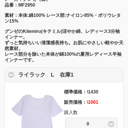
品番：MF2950
素材：本体:綿100% レース部:ナイロン85%・ポリウレタ
ン15%
グンゼのKitemiru(キテミル)涼やか綿、レディース3分袖
インナー。
ずっと気持ちいい清潔感長持ち。お肌にやさしい軽やか天
然素材。
レース部分を除いた本体が綿100%の夏用レディース半袖
インナーです。
ライラック L 在庫1
click to collapse con
標準価格：\1430
販売価格：
\1001
購入数
0