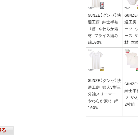
GUNZE(グンゼ)快
GUNZ
適工房 紳士半袖
適工房
Ｕ首 やわらか素
ーツ 
材 フライス編み
ース 
綿100%
材 本体
GUNZE(グンゼ)快
GUNZ
適工房 婦人V型三
紳士半
分袖スリーマー
ツ や
やわらか素材 綿
2枚組
100%
戻る