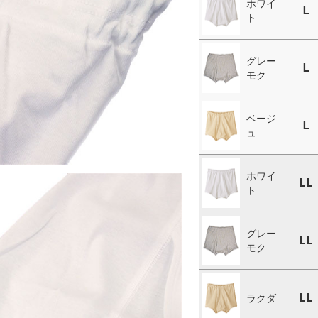
ホワイ
L
ト
グレー
L
モク
ベージ
L
ュ
ホワイ
LL
ト
グレー
LL
モク
LL
ラクダ