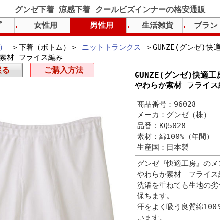
グンゼ下着 涼感下着 クールビズインナーの格安通販
プ
女性用
男性用
生活雑貨
ブラン
）
＞下着（ボトム）＞
ニットトランクス
＞GUNZE(グンゼ)快
か素材 フライス編み
戻る
ご購入方法
GUNZE(グンゼ)快適工
やわらか素材 フライス
商品番号：96028
メーカ：グンゼ（株）
品番：KQ5028
素材：綿100%（年間）
生産国：日本製
グンゼ『快適工房』のメ
やわらか素材 フライス
洗濯を重ねても生地の劣
保ちます。
汗をよく吸う良質綿10
います。