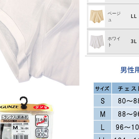
ベージ
LL
ュ
ホワイ
3L
ト