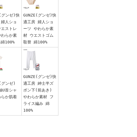
E(グンゼ)快
GUNZE(グンゼ)快
 婦人ショ
適工房 婦人ショ
ウエストレ
ーツ やわらか素
やわらか素
材 ウエストゴム
綿100%
取替 綿100%
GUNZE(グンゼ)快
E(グンゼ)
適工房 紳士半ズ
袖U首シャ
ボン下(前あき)
わらか肌着
やわらか素材 フ
ライス編み 綿
100%