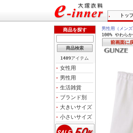
トッ
男性用（メンズ
商品を探す
100% やわら
前画面に
1409
アイテム
女性用
男性用
生活雑貨
ブランド別
大きいサイズ
小さいサイズ