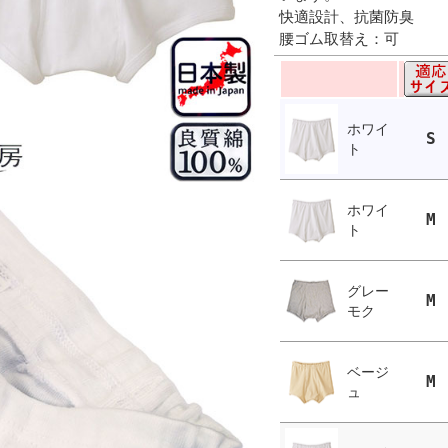
快適設計、抗菌防臭
腰ゴム取替え：可
ホワイ
S
ト
ホワイ
M
ト
グレー
M
モク
ベージ
M
ュ