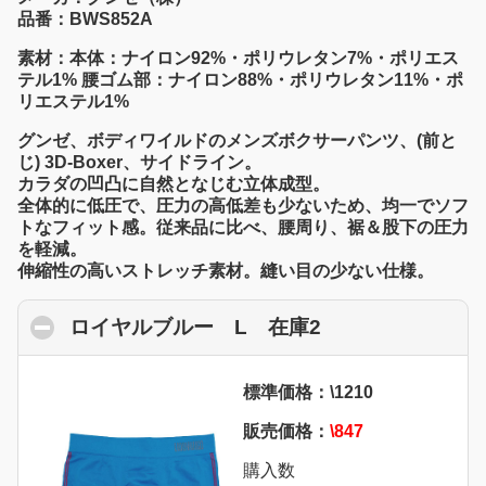
品番：BWS852A
素材：本体：ナイロン92%・ポリウレタン7%・ポリエス
テル1% 腰ゴム部：ナイロン88%・ポリウレタン11%・ポ
リエステル1%
グンゼ、ボディワイルドのメンズボクサーパンツ、(前と
じ) 3D-Boxer、サイドライン。
カラダの凹凸に自然となじむ立体成型。
全体的に低圧で、圧力の高低差も少ないため、均一でソフ
トなフィット感。従来品に比べ、腰周り、裾＆股下の圧力
を軽減。
伸縮性の高いストレッチ素材。縫い目の少ない仕様。
ロイヤルブルー L 在庫2
click to collaps
標準価格：\1210
販売価格：
\847
購入数