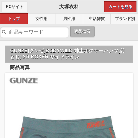
大塚衣料
PCサイト
カートを見る
トップ
女性用
男性用
生活雑貨
ブランド別
商品検索
GUNZE(グンゼ)BODYWILD 紳士ボクサーパンツ(前
とじ) 3D-BOXER サイドライン
商品写真