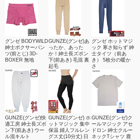
グンゼ BODYWILD
GUNZE(グンゼ)あ
グンゼ ホットマジ
紳士ボクサーパン
ったか、あった
ック 寒さ知らず 紳
ツ(前とじ) 3D-
か！紳士長ズボン
士タイツ（前あ
BOXER 無地
下(前あき) 毛混 裏
き） 5枚分の暖か
起毛
さ
GUNZE(グンゼ)快
GUNZE(グンゼ) ホ
GUNZE(グンゼ)ク
適工房 紳士長ズボ
ットマジック 集中
ールマジック アセ
ン下(前あき) ウー
保温 婦人フルレン
ドロン 紳士クルー
ル混キルト
グス丈(10分丈) 日
ネックTシャツ 鹿