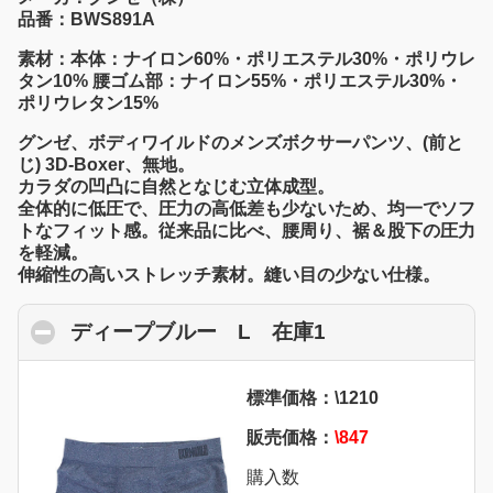
品番：BWS891A
素材：本体：ナイロン60%・ポリエステル30%・ポリウレ
タン10% 腰ゴム部：ナイロン55%・ポリエステル30%・
ポリウレタン15%
グンゼ、ボディワイルドのメンズボクサーパンツ、(前と
じ) 3D-Boxer、無地。
カラダの凹凸に自然となじむ立体成型。
全体的に低圧で、圧力の高低差も少ないため、均一でソフ
トなフィット感。従来品に比べ、腰周り、裾＆股下の圧力
を軽減。
伸縮性の高いストレッチ素材。縫い目の少ない仕様。
ディープブルー L 在庫1
click to collaps
標準価格：\1210
販売価格：
\847
購入数