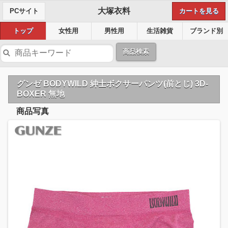
大塚衣料
PCサイト
カートを見る
トップ
女性用
男性用
生活雑貨
ブランド別
商品検索
グンゼ BODYWILD 紳士ボクサーパンツ(前とじ) 3D-
BOXER 無地
商品写真