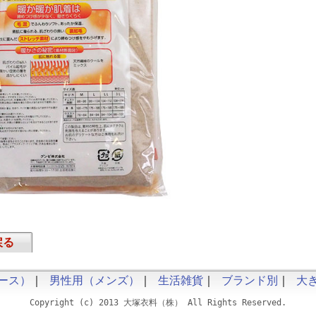
戻る
ース）
｜
男性用（メンズ）
｜
生活雑貨
｜
ブランド別
｜
大
Copyright (c) 2013 大塚衣料（株） All Rights Reserved.