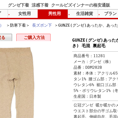
グンゼ下着 涼感下着 クールビズインナーの格安通販
プ
女性用
男性用
生活雑貨
ブラン
）
＞防寒下着＞
長ズボン下
＞GUNZE(グンゼ)あったか、あっ
戻る
ご購入方法
GUNZE(グンゼ)あっ
き) 毛混 裏起毛
商品番号：11281
メーカ：グンゼ（株）
品番：DDM202B
素材：本体：アクリル65
タン1% 腰ゴム部：アク
ウレタン6% 裾口ゴム部
5%・ポリウレタン1%（
生産国：日本製
公冠グンゼ 暖か暖かの
ウエスト部分の平ゴム取
裏起毛、伸縮自在、毛混