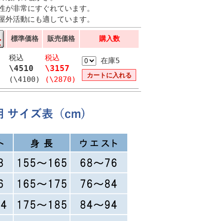
性が非常にすぐれています。
屋外活動にも適しています。
標準価格
販売価格
購入数
税込
税込
在庫5
\4510
\3157
(\4100)
(\2870)