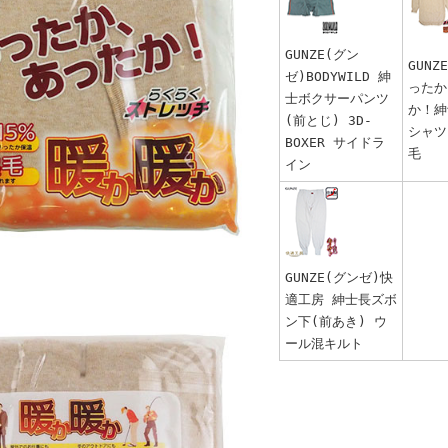
GUNZE(グン
GUNZ
ゼ)BODYWILD 紳
ったか
士ボクサーパンツ
か！紳
(前とじ) 3D-
シャツ
BOXER サイドラ
毛
イン
GUNZE(グンゼ)快
適工房 紳士長ズボ
ン下(前あき) ウ
ール混キルト