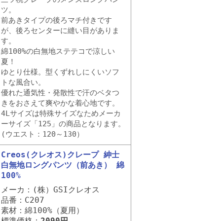
ツ。
前あきタイプの後ろマチ付きです
が、後ろセンターに縫い目がありま
す。
綿100%の白無地ステテコで涼しい
夏！
ゆとり仕様。型くずれしにくいソフ
トな風合い。
優れた通気性・発散性で汗のベタつ
きをおさえて爽やかな着心地です。
4Lサイズは特殊サイズなためメーカ
ーサイズ「125」の商品となります。
(ウエスト：120～130）
Creos(クレオス)クレープ 紳士
白無地ロングパンツ（前あき） 綿
100%
メーカ：(株）GSIクレオス
品番：C207
素材：綿100%（夏用）
標準価格：
2090円