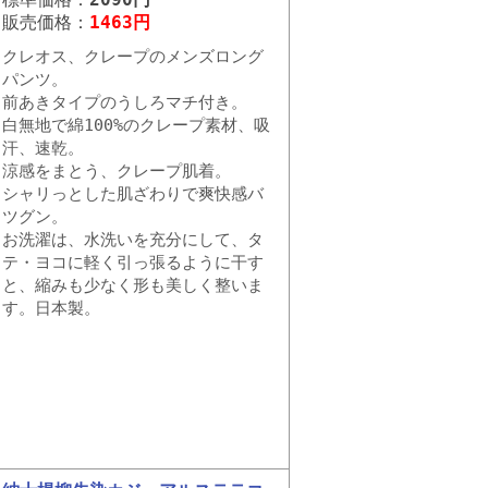
販売価格：
1463円
クレオス、クレープのメンズロング
パンツ。
前あきタイプのうしろマチ付き。
白無地で綿100%のクレープ素材、吸
汗、速乾。
涼感をまとう、クレープ肌着。
シャリっとした肌ざわりで爽快感バ
ツグン。
お洗濯は、水洗いを充分にして、タ
テ・ヨコに軽く引っ張るように干す
と、縮みも少なく形も美しく整いま
す。日本製。