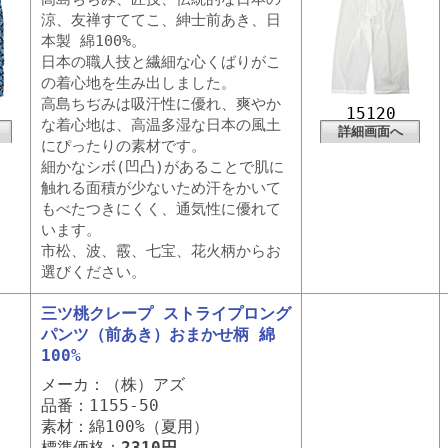
涼、友禅すててこ、紳士前あき、日
本製 綿100%。
日本の職人技と繊細な心くばりがこ
の着心地を生み出しました。
高島ちぢみは吸汗性に優れ、爽やか
15120
な着心地は、高温多湿な日本の風土
詳細画面へ
にぴったりの素材です。
細かなシボ(凹凸)があることで肌に
触れる面積が少ないため汗をかいて
もべたつきにくく、通気性に優れて
います。
市松、波、霰、七宝、花火柄からお
選びください。
三ツ桃クレープ ストライプロング
パンツ（前あき）おまかせ柄 綿
100%
メーカ：（株）アズ
品番：1155-50
素材：綿100%（夏用）
標準価格：
2310円