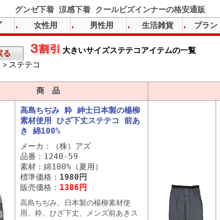
グンゼ下着 涼感下着 クールビズインナーの格安通販
プ
女性用
男性用
生活雑貨
ブラン
大きいサイズステテコアイテムの一覧
戻る
＞ステテコ
）
商 品
高島ちぢみ 粋 紳士日本製の楊柳
素材使用 ひざ下丈ステテコ 前あ
き 綿100%
メーカ：（株）アズ
品番：1240-59
素材：綿100%（夏用）
標準価格：
1980円
販売価格：
1386円
高島ちぢみ、日本製の楊柳素材使
用、粋、ひざ下丈、メンズ前あきス