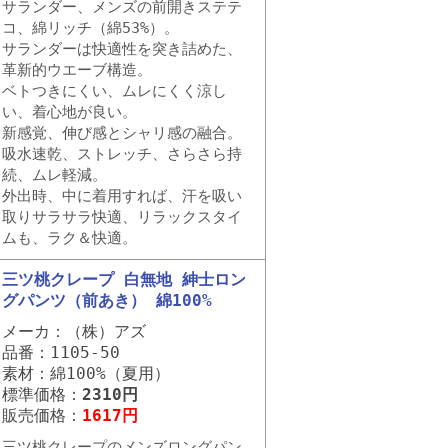
サランダー、メンズの前開きステテ
コ、綿リッチ（綿53%）。
サランダーは快適性を突き詰めた、
革新的ウエーブ構造。
ベトつきにくい、ムレにくく涼し
い、着心地が良い。
新感覚、伸び感とシャリ感の融合。
吸水速乾、ストレッチ、さらさら持
続、ムレ軽減。
外出時、中に着用すれば、汗を吸い
取りサラサラ快適、リラックスタイ
ムも、ラク＆快適。
三ツ桃クレープ 白無地 紳士ロン
グパンツ（前あき） 綿100%
メーカ：（株）アズ
品番：1105-50
素材：綿100%（夏用）
標準価格：
2310円
販売価格：
1617円
三ツ桃クレープのメンズロングパン