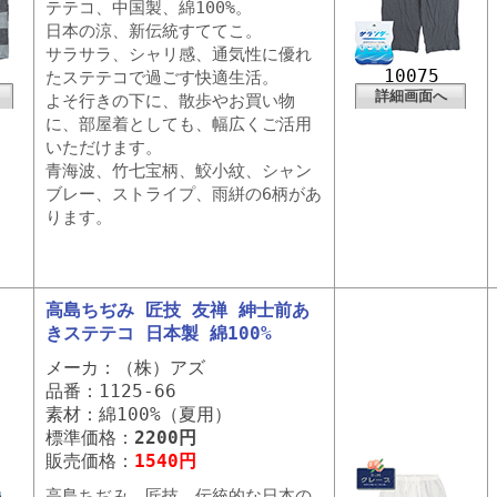
テテコ、中国製、綿100%。
日本の涼、新伝統すててこ。
サラサラ、シャリ感、通気性に優れ
10075
たステテコで過ごす快適生活。
詳細画面へ
よそ行きの下に、散歩やお買い物
に、部屋着としても、幅広くご活用
いただけます。
青海波、竹七宝柄、鮫小紋、シャン
ブレー、ストライプ、雨絣の6柄があ
ります。
高島ちぢみ 匠技 友禅 紳士前あ
きステテコ 日本製 綿100%
メーカ：（株）アズ
品番：1125-66
素材：綿100%（夏用）
標準価格：
2200円
販売価格：
1540円
高島ちぢみ、匠技、伝統的な日本の