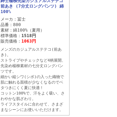
紳士楊柳先染カジュアルステテコ
前あき (7分丈ロングパンツ) 綿
100%
メーカ：冨士
品番：800
素材：綿100%（夏用）
標準価格：
1518円
販売価格：
1063円
メンズのカジュアルステテコ(前あ
き)。
ストライプやチェックなど4柄展開、
先染め楊柳素材の七分丈ロングパン
ツです。
細かい縦シワ(シボ)の入った織物で
肌に触れる面積が少なくなるのでベ
タつきにくく夏に快適！
コットン100%で、汗をよく吸い、さ
わやかな肌ざわり。
ライフスタイルに合わせて、さまざ
まなシーンにお使いいただけます。