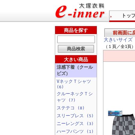
トッ
商品を探す
前画面に
大きいサイズ
（１頁／全1頁
大きい商品
涼感下着（クール
ビズ）
VネックＴシャツ
(6)
クルーネックＴシ
ャツ
(7)
ステテコ
(8)
スリーブレス
(5)
ニーレングス
(3)
ハーフパンツ
(1)