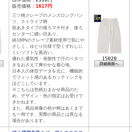
販売価格：
1617円
三ツ桃クレープのメンズロングパン
ツ、ストライプ柄
前あきタイプの後ろマチ付き、後ろ
センターに縫い目あり。
綿100%のクレープ素材使用で肌にや
さしく、ゆとり仕様で型くずれしに
くいソフトな風合い。
15020
優れた通気性・発散性で汗のベタつ
詳細画面へ
きをおさえて爽やかな着心地。
日本人の体型データを元に、機能的
でフィット感のあるカッティングを
ほどこしています。
※こちらは色柄おまかせ商品のた
め、デザイン・色の指定はお受けで
きかねます。
また、商品画像の色や柄はあくまで
も一例です。実際の商品とは異なる
場合があります。