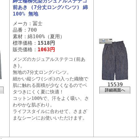
紳士楊柳先染カジュアルステテコ
前あき (7分丈ロングパンツ) 綿
100% 無地
メーカ：冨士
品番：700
素材：綿100%（夏用）
標準価格：
1518円
販売価格：
1063円
メンズのカジュアルステテコ(前あ
き)。
無地の7分丈ロングパンツ。
細かい縦シワ(シボ)の入った織物で
15539
肌に触れる面積が少なくなるのでベ
詳細画面へ
タつきにくく夏に快適！
コットン100%で、汗をよく吸い、さ
わやかな肌ざわり。
ライフスタイルに合わせて、さまざ
まなシーンにお使いいただけます。