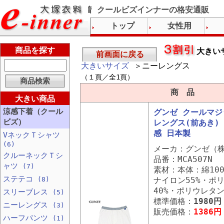
グンゼ下着 涼感下着 クールビズインナーの格安通販
トップ
女性用
商品を探す
大きい
前画面に戻る
大きいサイズ
＞ニーレングス
（１頁／全1頁）
商 品
大きい商品
涼感下着（クール
グンゼ クールマジ
ビズ）
レングス(前あき) 
感 日本製
VネックＴシャツ
(6)
メーカ：グンゼ（
クルーネックＴシ
品番：MCA507N
ャツ
(7)
素材：本体：綿10
ステテコ
(8)
ナイロン55%・ポ
40%・ポリウレタ
スリーブレス
(5)
標準価格：
1980円
ニーレングス
(3)
販売価格：
1386円
ハーフパンツ
(1)