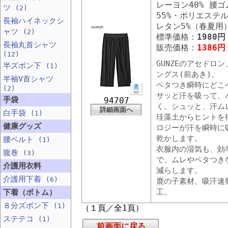
レーヨン40% 腰
ツ
(2)
55%・ポリエステル
長袖ハイネックシ
レタン5%（春夏用
ャツ
(2)
標準価格：
1980円
長袖丸首シャツ
販売価格：
1386円
(12)
GUNZEのアセドロ
半ズボン下
(1)
ングス(前あき)。
半袖V首シャツ
ベタつき瞬時にどこ
(2)
サッと汗を吸って、
手袋
94707
く。シュッと、汗ム
詳細画面へ
白手袋
(1)
珪藻土からヒントを
健康グッズ
ロジーが汗を瞬時に
乾かします。
腰ベルト
(1)
衣服内の湿気も、効
腹巻
(3)
で、ムレやベタつき
介護用衣料
減らします。
介護用下着
(6)
鹿の子素材、吸汗速
工。
下着（ボトム）
８分ズボン下
(1)
（１頁／全1頁）
ステテコ
(1)
前画面に戻る