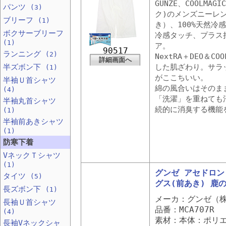
GUNZE、COOLMA
パンツ
(3)
ク)のメンズニーレ
ブリーフ
(1)
き）、100%天然冷
ボクサーブリーフ
冷感タッチ、プラス
(1)
ア。
90517
ランニング
(2)
NextRA＋DEO＆C
詳細画面へ
半ズボン下
した肌ざわり。サラ
(1)
がここちいい。
半袖Ｕ首シャツ
綿の風合いはそのま
(4)
「洗濯」を重ねても
半袖丸首シャツ
続的に消臭する機能
(1)
半袖前あきシャツ
(1)
防寒下着
VネックＴシャツ
(1)
グンゼ アセドロン
タイツ
(5)
グス(前あき) 鹿
長ズボン下
(1)
メーカ：グンゼ（
長袖Ｕ首シャツ
品番：MCA707R
(4)
素材：本体：ポリエ
長袖Vネックシャ