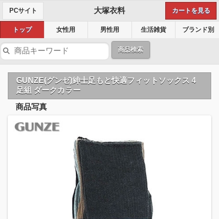
大塚衣料
PCサイト
カートを見る
トップ
女性用
男性用
生活雑貨
ブランド別
商品検索
GUNZE(グンゼ)紳士足もと快適フィットソックス 4
足組 ダークカラー
商品写真