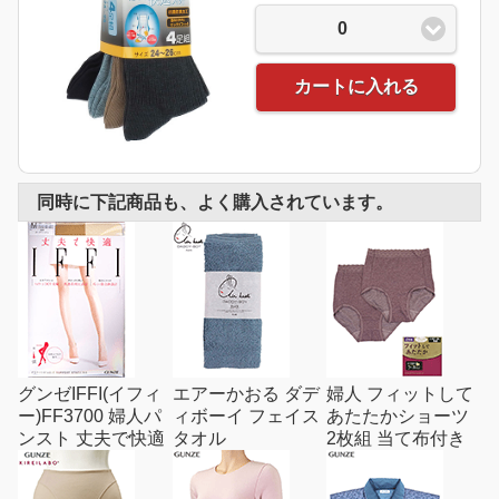
0
カートに入れる
同時に下記商品も、よく購入されています。
グンゼIFFI(イフィ
エアーかおる ダデ
婦人 フィットして
ー)FF3700 婦人パ
ィボーイ フェイス
あたたかショーツ
ンスト 丈夫で快適
タオル
2枚組 当て布付き