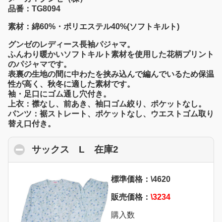
品番：TG8094
素材：綿60%・ポリエステル40%(ソフトキルト)
グンゼのレディース長袖パジャマ。
ふんわり暖かいソフトキルト素材を使用した花柄プリント
のパジャマです。
表裏の生地の間に中わたを挟み込んで編んでいるため保温
性が高く、秋冬に適した素材です。
袖・足口にゴム通し穴付き。
上衣：襟なし、前あき、袖口ゴム絞り、ポケットなし。
パンツ：裾ストレート、ポケットなし、ウエストゴム取り
替え口付き。
サックス L 在庫2
click to collapse conte
標準価格：\4620
販売価格：
\3234
購入数