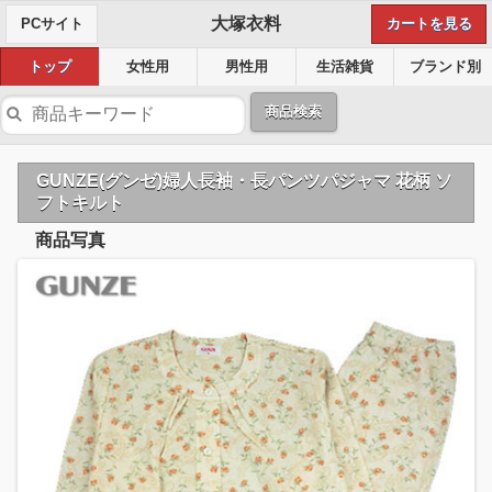
大塚衣料
PCサイト
カートを見る
トップ
女性用
男性用
生活雑貨
ブランド別
商品検索
GUNZE(グンゼ)婦人長袖・長パンツパジャマ 花柄 ソ
フトキルト
商品写真