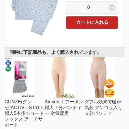
0
カートに入れる
同時に下記商品も、よく購入されています。
GUNZE(グン
Airmen エアーメン
ダブル効果で暖か
ゼ)ACTIVE STYLE
婦人７分パンティ
気分 アンゴラ入り
婦人5本指ショート
ー 空気暖房
５分パンティ
ソックス アーチサ
ポート