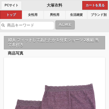
大塚衣料
PCサイト
カートを見る
トップ
女性用
男性用
生活雑貨
ブランド別
商品検索
婦人 フィットしてあたたか１分丈ショーツ 2枚組 当
て布付き
商品写真