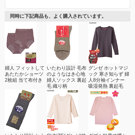
同時に下記商品も、よく購入されています。
婦人 フィットして
いたわり設計 毛布
グンゼ ホットマジ
あたたかショーツ
のようなはき心地
ック 寒さ知らず 婦
2枚組 当て布付き
婦人ソックス 裏起
人8分袖インナー
毛 織り柄
吸湿発熱 裏起毛