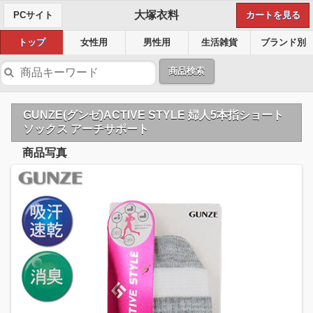
大塚衣料
PCサイト
カートを見る
トップ
女性用
男性用
生活雑貨
ブランド別
商品検索
GUNZE(グンゼ)ACTIVE STYLE 婦人5本指ショート
ソックス アーチサポート
商品写真