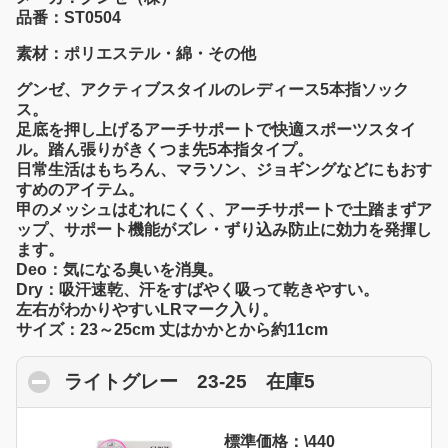
品番：ST0504
素材：ポリエステル・綿・その他
グンゼ、アクティブスタイルのレディース5本指ソック
ス。
足底を押し上げるアーチサポートで快適スポーツスタイ
ル。踏ん張りがきくつま先5本指タイプ。
日常生活はもちろん、マラソン、ジョギングなどにもおす
すめのアイテム。
甲のメッシュはむれにくく、アーチサポートで土踏まずア
ップ、サポート機能がズレ・ずり込み防止に効力を発揮し
ます。
Deo：気になる臭いを消臭。
Dry：吸汗速乾、汗をすばやく吸って乾きやすい。
左右がわかりやすいLRマーク入り。
サイズ：23～25cm 丈はかかとから約11cm
ライトグレー 23-25 在庫5
click to colla
標準価格：\440