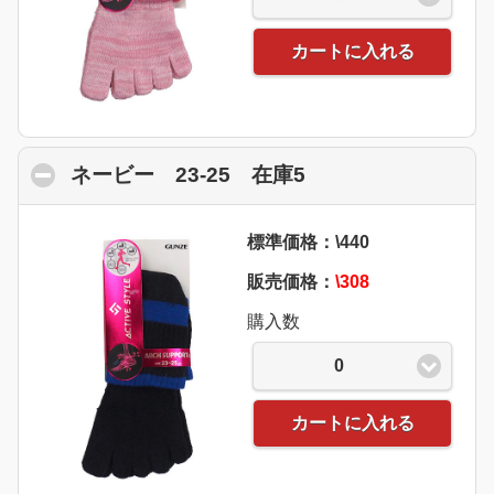
カートに入れる
ネービー 23-25 在庫5
click to collapse 
標準価格：\440
販売価格：
\308
購入数
0
カートに入れる