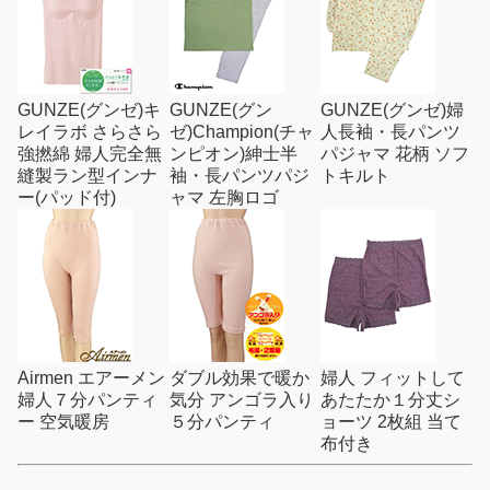
GUNZE(グンゼ)キ
GUNZE(グン
GUNZE(グンゼ)婦
レイラボ さらさら
ゼ)Champion(チャ
人長袖・長パンツ
強撚綿 婦人完全無
ンピオン)紳士半
パジャマ 花柄 ソフ
縫製ラン型インナ
袖・長パンツパジ
トキルト
ー(パッド付)
ャマ 左胸ロゴ
Airmen エアーメン
ダブル効果で暖か
婦人 フィットして
婦人７分パンティ
気分 アンゴラ入り
あたたか１分丈シ
ー 空気暖房
５分パンティ
ョーツ 2枚組 当て
布付き