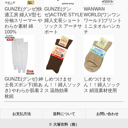
GUNZE(グンゼ)快
GUNZE(グン
WANWAN
適工房 婦人V型七
ゼ)ACTIVE STYLE
WORLD(ワンワン
分袖スリーマー や
婦人丈長ショート
ワールド)プリント
わらか素材 綿
ソックス アーチサ
ミニタオルハンカ
100%
ポート
チ
GUNZE(グンゼ) 紳
しめつけませ
しめつけませ
士長ズボン下(前あ
ん！！婦人ソック
ん！！婦人ソック
き) やわらか肌着 2
ス 温熱効果
ス 絹混素材使用
枚組
お支払方法
送料について
お問い合わせ
© 大塚衣料（株）