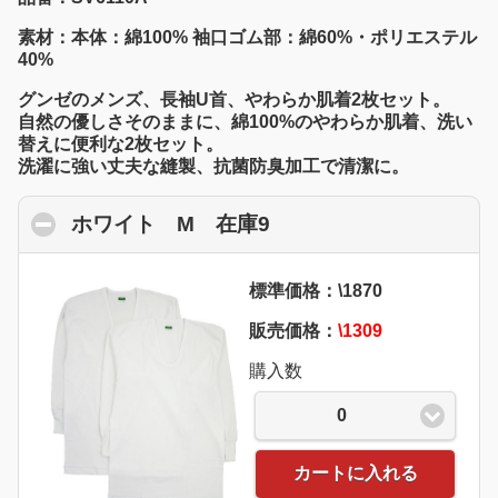
素材：本体：綿100% 袖口ゴム部：綿60%・ポリエステル
40%
グンゼのメンズ、長袖U首、やわらか肌着2枚セット。
自然の優しさそのままに、綿100%のやわらか肌着、洗い
替えに便利な2枚セット。
洗濯に強い丈夫な縫製、抗菌防臭加工で清潔に。
ホワイト M 在庫9
click to collapse cont
標準価格：\1870
販売価格：
\1309
購入数
0
カートに入れる