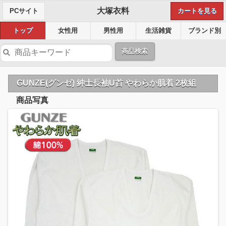
大塚衣料
PCサイト
カートを見る
トップ
女性用
男性用
生活雑貨
ブランド別
商品検索
GUNZE(グンゼ) 紳士長袖U首 やわらか肌着 2枚組
商品写真