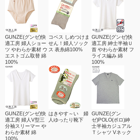
GUNZE(グンゼ)快
コベス しめつけま
GUNZE(グンゼ)快
適工房 婦人ショー
せん！婦人ソック
適工房 紳士半袖Ｕ
ツ やわらか素材 ウ
ス 表糸綿100%
首 やわらか素材 フ
エストゴム取替 綿
ライス編み 綿
100%
100%
GUNZE(グンゼ)快
はきやす～い 婦
GUNZE(グン
適工房 婦人V型三
人ゆったり靴下
ゼ)POLO(ポロ)紳
分袖スリーマー や
士半袖カジュアル
わらか素材 綿
Ｔシャツ Vネック
100%