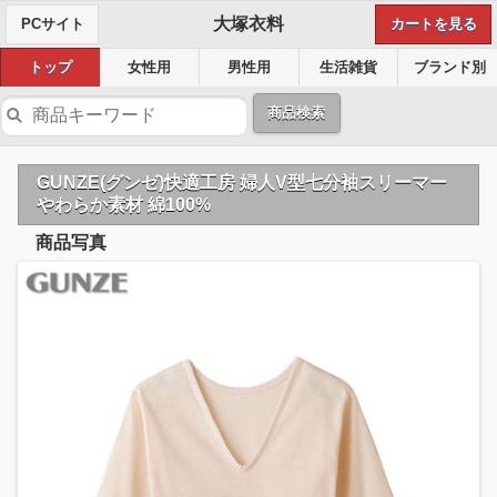
大塚衣料
PCサイト
カートを見る
トップ
女性用
男性用
生活雑貨
ブランド別
商品検索
GUNZE(グンゼ)快適工房 婦人V型七分袖スリーマー
やわらか素材 綿100%
商品写真