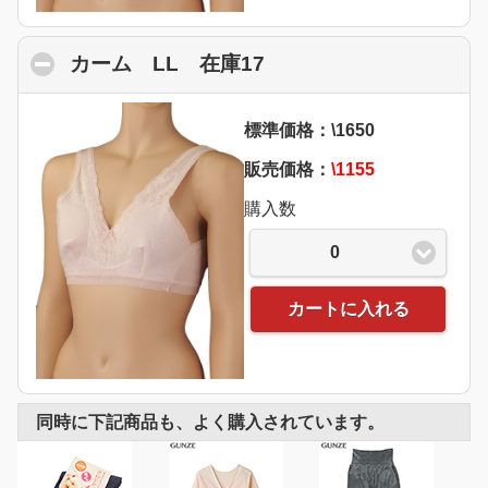
カーム LL 在庫17
click to collapse cont
標準価格：\1650
販売価格：
\1155
購入数
0
カートに入れる
同時に下記商品も、よく購入されています。