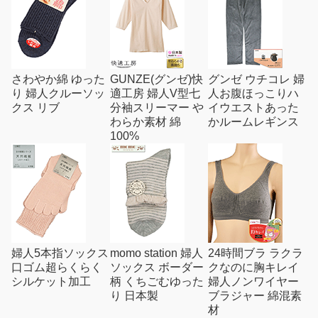
さわやか綿 ゆった
GUNZE(グンゼ)快
グンゼ ウチコレ 婦
り 婦人クルーソッ
適工房 婦人V型七
人お腹ほっこりハ
クス リブ
分袖スリーマー や
イウエストあった
わらか素材 綿
かルームレギンス
100%
婦人5本指ソックス
momo station 婦人
24時間ブラ ラクラ
口ゴム超らくらく
ソックス ボーダー
クなのに胸キレイ
シルケット加工
柄 くちごむゆった
婦人ノンワイヤー
り 日本製
ブラジャー 綿混素
材