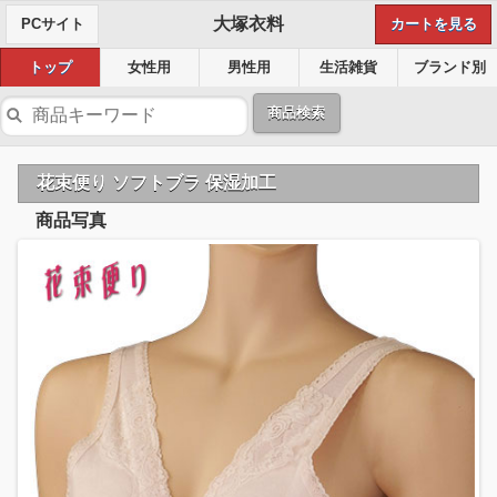
大塚衣料
PCサイト
カートを見る
トップ
女性用
男性用
生活雑貨
ブランド別
商品検索
花束便り ソフトブラ 保湿加工
商品写真