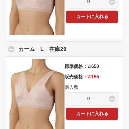
0
カートに入れる
カーム L 在庫29
click to collapse conten
標準価格：\1650
販売価格：
\1155
購入数
0
カートに入れる