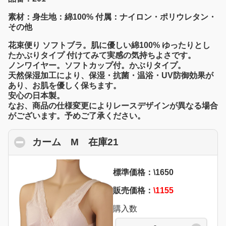
素材：身生地：綿100% 付属：ナイロン・ポリウレタン・
その他
花束便り ソフトブラ。肌に優しい綿100% ゆったりとし
たかぶりタイプ 付けてみて実感の気持ちよさです。
ノンワイヤー。ソフトカップ付。かぶりタイプ。
天然保湿加工により、保湿・抗菌・温浴・UV防御効果が
あり、お肌を優しく保ちます。
安心の日本製。
なお、商品の仕様変更によりレースデザインが異なる場合
がございます。予めご了承ください。
カーム M 在庫21
click to collapse conte
標準価格：\1650
販売価格：
\1155
購入数